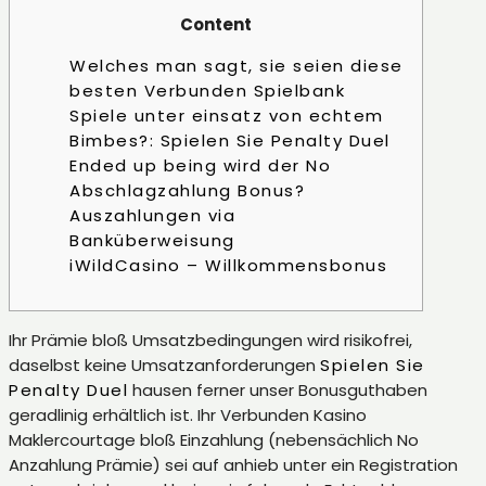
Content
Welches man sagt, sie seien diese
besten Verbunden Spielbank
Spiele unter einsatz von echtem
Bimbes?: Spielen Sie Penalty Duel
Ended up being wird der No
Abschlagzahlung Bonus?
Auszahlungen via
Banküberweisung
iWildCasino – Willkommensbonus
Ihr Prämie bloß Umsatzbedingungen wird risikofrei,
daselbst keine Umsatzanforderungen
Spielen Sie
Penalty Duel
hausen ferner unser Bonusguthaben
geradlinig erhältlich ist. Ihr Verbunden Kasino
Maklercourtage bloß Einzahlung (nebensächlich No
Anzahlung Prämie) sei auf anhieb unter ein Registration