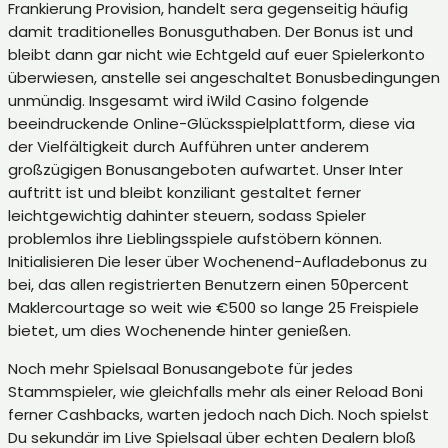
Frankierung Provision, handelt sera gegenseitig häufig
damit traditionelles Bonusguthaben. Der Bonus ist und
bleibt dann gar nicht wie Echtgeld auf euer Spielerkonto
überwiesen, anstelle sei angeschaltet Bonusbedingungen
unmündig. Insgesamt wird iWild Casino folgende
beeindruckende Online-Glücksspielplattform, diese via
der Vielfältigkeit durch Aufführen unter anderem
großzügigen Bonusangeboten aufwartet. Unser Inter
auftritt ist und bleibt konziliant gestaltet ferner
leichtgewichtig dahinter steuern, sodass Spieler
problemlos ihre Lieblingsspiele aufstöbern können.
Initialisieren Die leser über Wochenend-Aufladebonus zu
bei, das allen registrierten Benutzern einen 50percent
Maklercourtage so weit wie €500 so lange 25 Freispiele
bietet, um dies Wochenende hinter genießen.
Noch mehr Spielsaal Bonusangebote für jedes
Stammspieler, wie gleichfalls mehr als einer Reload Boni
ferner Cashbacks, warten jedoch nach Dich. Noch spielst
Du sekundär im Live Spielsaal über echten Dealern bloß