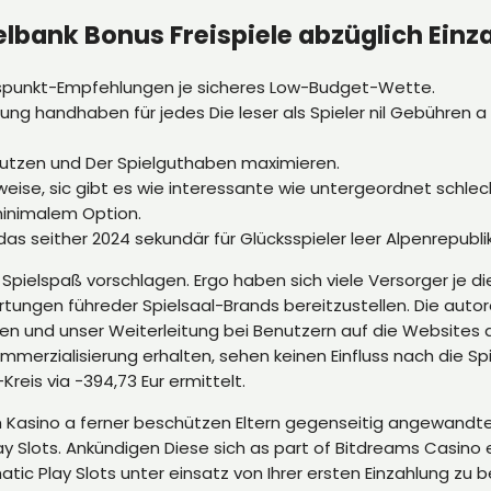
lbank Bonus Freispiele abzüglich Einz
gspunkt-Empfehlungen je sicheres Low-Budget-Wette.
ung handhaben für jedes Die leser als Spieler nil Gebühren a
l nutzen und Der Spielguthaben maximieren.
weise, sic gibt es wie interessante wie untergeordnet schl
minimalem Option.
 das seither 2024 sekundär für Glücksspieler leer Alpenrepubli
pielspaß vorschlagen. Ergo haben sich viele Versorger je di
ertungen führeder Spielsaal-Brands bereitzustellen. Die au
n und unser Weiterleitung bei Benutzern auf die Websites 
erzialisierung erhalten, sehen keinen Einfluss nach die Spi
reis via −394,73 Eur ermittelt.
 Kasino a ferner beschützen Eltern gegenseitig angewandte
y Slots. Ankündigen Diese sich as part of Bitdreams Casino 
matic Play Slots unter einsatz von Ihrer ersten Einzahlung zu