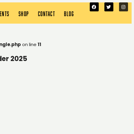
VENTS
SHOP
CONTACT
BLOG
ngle.php
on line
11
der 2025