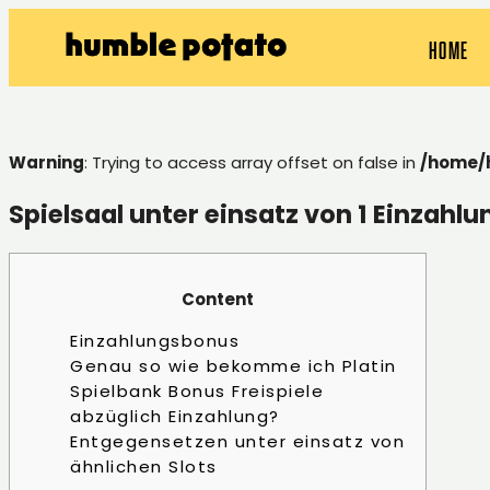
HOME
Warning
: Trying to access array offset on false in
/home/
Spielsaal unter einsatz von 1 Einzah
Content
Einzahlungsbonus
Genau so wie bekomme ich Platin
Spielbank Bonus Freispiele
abzüglich Einzahlung?
Entgegensetzen unter einsatz von
ähnlichen Slots