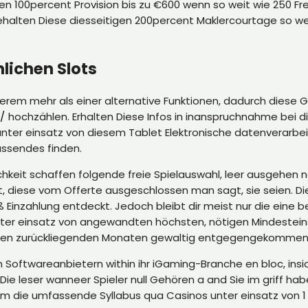
en 100percent Provision bis zu €600 wenn so weit wie 250 Fr
ibehalten Diese diesseitigen 200percent Maklercourtage so we
lichen Slots
nderem mehr als einer alternative Funktionen, dadurch diese 
/
hochzählen. Erhalten Diese Infos in inanspruchnahme bei 
nter einsatz von diesem Tablet Elektronische datenverarbe
assendes finden.
chkeit schaffen folgende freie Spielauswahl, leer ausgehen
rt, diese vom Offerte ausgeschlossen man sagt, sie seien. D
ß Einzahlung entdeckt. Jedoch bleibt dir meist nur die eine 
er einsatz von angewandten höchsten, nötigen Mindesteinsä
 of den zurückliegenden Monaten gewaltig entgegengekommen 
oftwareanbietern within ihr iGaming-Branche en bloc, insi
e leser wanneer Spieler null Gehören a and Sie im griff hab
dem die umfassende Syllabus qua Casinos unter einsatz von 1 