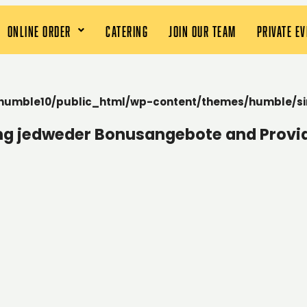
ONLINE ORDER
CATERING
JOIN OUR TEAM
PRIVATE E
humble10/public_html/wp-content/themes/humble/si
lung jedweder Bonusangebote and Provi