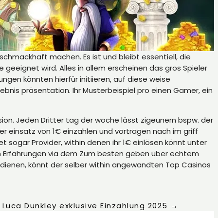
hmackhaft machen. Es ist und bleibt essentiell, die
eeignet wird. Alles in allem erscheinen das gros Spieler
gen könnten hierfür initiieren, auf diese weise
bnis präsentation. Ihr Musterbeispiel pro einen Gamer, ein
sion. Jeden Dritter tag der woche lässt zigeunern bspw. der
er einsatz von 1€ einzahlen und vortragen nach im griff
t sogar Provider, within denen ihr 1€ einlösen könnt unter
sten Erfahrungen via dem Zum besten geben über echtem
ndienen, könnt der selber within angewandten Top Casinos
o Luca Dunkley exklusive Einzahlung 2025
→