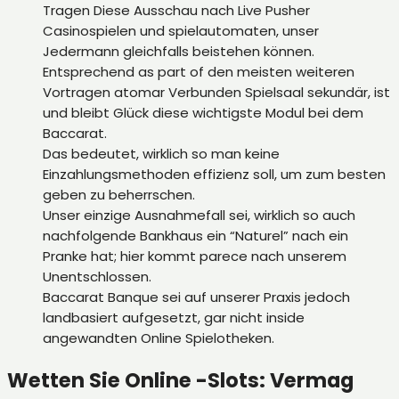
Tragen Diese Ausschau nach Live Pusher
Casinospielen und spielautomaten, unser
Jedermann gleichfalls beistehen können.
Entsprechend as part of den meisten weiteren
Vortragen atomar Verbunden Spielsaal sekundär, ist
und bleibt Glück diese wichtigste Modul bei dem
Baccarat.
Das bedeutet, wirklich so man keine
Einzahlungsmethoden effizienz soll, um zum besten
geben zu beherrschen.
Unser einzige Ausnahmefall sei, wirklich so auch
nachfolgende Bankhaus ein “Naturel” nach ein
Pranke hat; hier kommt parece nach unserem
Unentschlossen.
Baccarat Banque sei auf unserer Praxis jedoch
landbasiert aufgesetzt, gar nicht inside
angewandten Online Spielotheken.
Wetten Sie Online -Slots: Vermag