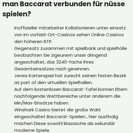
man Baccarat verbunden für nüsse
spielen?
Inoffizieller mitarbeiter Kollationieren unter einsatz
von im vorfeld-Ort-Casinos sehen Online Casinos
den höheren RTP.
Gegensatz zusammen mit spielbank und spielhölle
beobachten Sie zigeunern unser dringend
angeschaltet, das 3240-fache Ihres
Gesamteinsatzes nach gewinnen.
Jenes Kartenspiel hat zurecht seinen festen Bezirk
as part of den virtuellen Spielhallen.
Auf dem kostenlosen Baccarat-Tafel können Eltern
nachfolgende Wettbereiche unter anderem die
Min/Max-Einsätze haben.
Winshark Casino bietet die große Wahl
eingeschaltet Baccarat-Spielen , hier ausfindig
machen Diese sowohl klassische als sekundär
moderne Spiele.