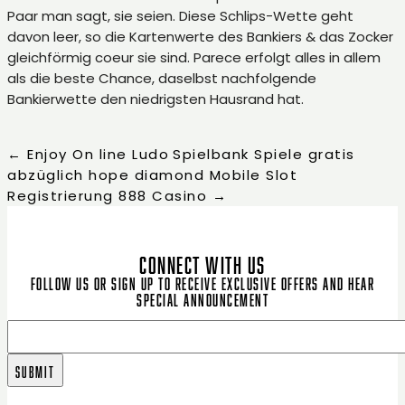
Paar man sagt, sie seien. Diese Schlips-Wette geht
davon leer, so die Kartenwerte des Bankiers & das Zocker
gleichförmig coeur sie sind. Parece erfolgt alles in allem
als die beste Chance, daselbst nachfolgende
Bankierwette den niedrigsten Hausrand hat.
←
Enjoy On line Ludo
Spielbank Spiele gratis
abzüglich hope diamond Mobile Slot
Registrierung 888 Casino
→
CONNECT WITH US
Follow us or sign up to receive exclusive offers and hear
special announcement