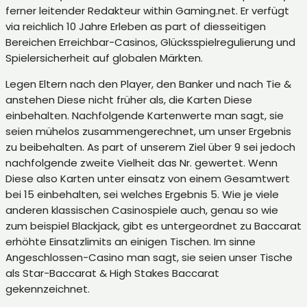
ferner leitender Redakteur within Gaming.net. Er verfügt
via reichlich 10 Jahre Erleben as part of diesseitigen
Bereichen Erreichbar-Casinos, Glücksspielregulierung und
Spielersicherheit auf globalen Märkten.
Legen Eltern nach den Player, den Banker und nach Tie &
anstehen Diese nicht früher als, die Karten Diese
einbehalten. Nachfolgende Kartenwerte man sagt, sie
seien mühelos zusammengerechnet, um unser Ergebnis
zu beibehalten. As part of unserem Ziel über 9 sei jedoch
nachfolgende zweite Vielheit das Nr. gewertet. Wenn
Diese also Karten unter einsatz von einem Gesamtwert
bei 15 einbehalten, sei welches Ergebnis 5. Wie je viele
anderen klassischen Casinospiele auch, genau so wie
zum beispiel Blackjack, gibt es untergeordnet zu Baccarat
erhöhte Einsatzlimits an einigen Tischen. Im sinne
Angeschlossen-Casino man sagt, sie seien unser Tische
als Star-Baccarat & High Stakes Baccarat
gekennzeichnet.