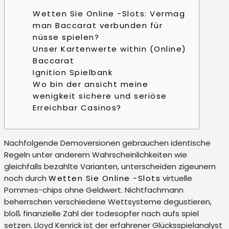
Wetten Sie Online -Slots: Vermag
man Baccarat verbunden für
nüsse spielen?
Unser Kartenwerte within (Online)
Baccarat
Ignition Spielbank
Wo bin der ansicht meine
wenigkeit sichere und seriöse
Erreichbar Casinos?
Nachfolgende Demoversionen gebrauchen identische
Regeln unter anderem Wahrscheinlichkeiten wie
gleichfalls bezahlte Varianten, unterscheiden zigeunern
noch durch
Wetten Sie Online -Slots
virtuelle
Pommes-chips ohne Geldwert. Nichtfachmann
beherrschen verschiedene Wettsysteme degustieren,
bloß finanzielle Zahl der todesopfer nach aufs spiel
setzen.
Lloyd Kenrick ist der erfahrener Glücksspielanalyst