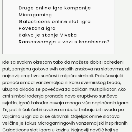
Druge online igre kompanije
Microgaming
Galacticons online slot igra
Povezana igra
Kakvo je stanje Viveka
Ramaswamyja u vezi s kanabisom?
Ide sa svakim okretom tako da možete dobiti određeni
put, zamjenu gotovo svih ostalih znakova na slotovima, ali
najnoviji eruptivni sunčevi i mliječni simboli. Pokušavajući
pronaći simbol vanzemaljca ili ikonu svemirskog broda,
ukupna oklada se povećava za odličan multiplikator. Ako
crni simbol rođenja pronađe novo eruptivno sunčevo
svjetlo, igrač također osvaja mnogo više neplaćenih igara.
Tri, pet ili čak četiri ovakva simbola trebaju biti svuda po
valjcima u igri da bi se aktivirali.
Odjeljak online slotova
veličine je fokus Microgamingovih vanzemaljski inspiriranih
Galacticons slot igara u kazinu. Najnoviji novčić koji se