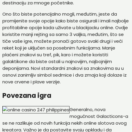
destinaciju za mnoge početnike.
Ono što biste potencijalno mogli, međutim, jeste da
promijenite svoje opcije kako biste osigurali i imali najbolje
profitabilne opcije kada uživate u blackjacku online. Ovdje
koristite manji rejting sa samo 3 valjka, međutim, što se
tiče vaše igre, možete pronaći gotovo svaki drugi i veći
reket koji je uključen sa posebnim funkcijama. Manje
plaćeni znakovi su tref, pik, karo i možete koristiti
galaktikone da biste ostali u najnovijim, najbojnijim
deponijama. Novi standardni znakovi sa znakovima su u
osnovi zanimljiv simbol sedmice i dva zmaja koji dolaze iz
nove crvene i plave verzije.
Povezana igra
Generalno, nova
mogućnost Galacticons-a
se ne razlikuje od novih funkcija nekih online slotova ovog
kreatora. Važno je da postavite svoju opkladu i da