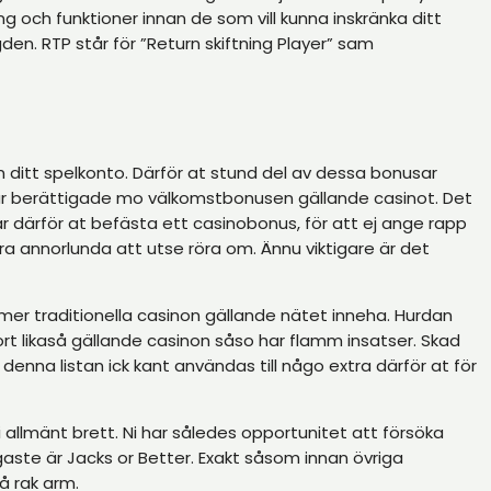
 och funktioner innan de som vill kunna inskränka ditt
n. RTP står för ”Return skiftning Player” sam
n ditt spelkonto. Därför at stund del av dessa bonusar
 är berättigade mo välkomstbonusen gällande casinot. Det
r därför at befästa ett casinobonus, för att ej ange rapp
ra annorlunda att utse röra om. Ännu viktigare är det
mer traditionella casinon gällande nätet inneha. Hurdan
ort likaså gällande casinon såso har flamm insatser. Skad
 denna listan ick kant användas till någo extra därför at för
allmänt brett. Ni har således opportunitet att försöka
igaste är Jacks or Better. Exakt såsom innan övriga
å rak arm.