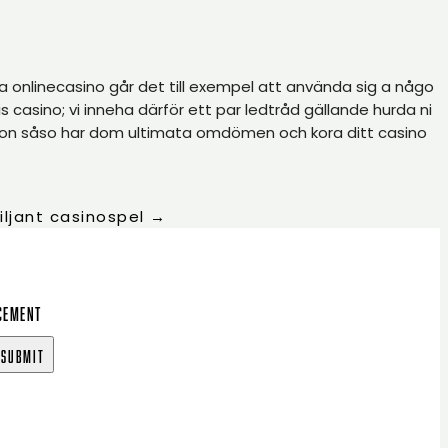
 onlinecasino går det till exempel att använda sig a någo
is casino; vi inneha därför ett par ledtråd gällande hurda ni
casinon såso har dom ultimata omdömen och kora ditt casino
iljant casinospel
→
ncement