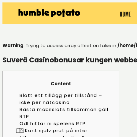
HOME
Warning
: Trying to access array offset on false in
/home/
Suverä Casinobonusar kungen webbe
Content
Blott ett tillägg per tillstånd –
icke per nätcasino
Bästa mobilslots tillsamman gäll
RTP
Odl hittar ni spelens RTP
⃣0⃣ Kant själv prat på inter