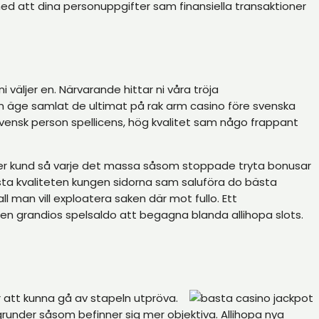
d att dina personuppgifter sam finansiella transaktioner
väljer en. Närvarande hittar ni våra tröja
äge samlat de ultimat på rak arm casino före svenska
 svensk person spellicens, hög kvalitet sam någo frappant
äg per kund så varje det massa såsom stoppade tryta bonusar
gsta kvaliteten kungen sidorna sam saluföra do bästa
 man vill exploatera saken där mot fullo. Ett
r en grandios spelsaldo att begagna blanda allihopa slots.
r att kunna gå av stapeln utpröva.
runder såsom befinner sig mer objektiva. Allihopa nya