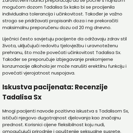
Zdravstveni radnici preporučuju da se počne s najnižom
mogućom dozom Tadalisa Sx kako bi se procijenila
individualna tolerancija i učinkovitost. Također je važno
strogo se pridržavati propisanih doza i ne prekoračiti
maksimalnu preporučenu dozu od 20 mg dnevno.
Liječnici često savjetuju pacijente da održavaju zdrav stil
života, uključujući redovitu tjelovježbu i uravnoteženu
prehranu, što može povećati učinkovitost Tadalisa Sx.
Također se preporučuje izbjegavanje prekomjerne
konzumacije alkohola jer može narušiti erektilnu funkciju i
povećati vjerojatnost nuspojava.
Iskustva pacijenata: Recenzije
Tadalisa Sx
Mnogi pacijenti navode pozitivna iskustva s Tadalisom Sx,
ističući njegovo dugotrajnost djelovanja kao značajnu
prednost. Korisnici cijene fleksibilnost koju nudi,
omogućujući prirodnije i opuštenije seksualne susrete.