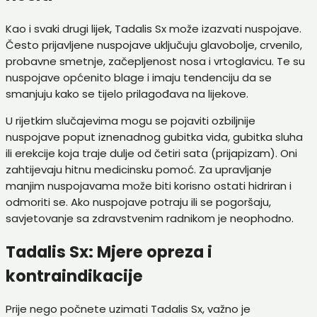
Kao i svaki drugi lijek, Tadalis Sx može izazvati nuspojave.
Često prijavljene nuspojave uključuju glavobolje, crvenilo,
probavne smetnje, začepljenost nosa i vrtoglavicu. Te su
nuspojave općenito blage i imaju tendenciju da se
smanjuju kako se tijelo prilagođava na lijekove.
U rijetkim slučajevima mogu se pojaviti ozbiljnije
nuspojave poput iznenadnog gubitka vida, gubitka sluha
ili erekcije koja traje dulje od četiri sata (prijapizam). Oni
zahtijevaju hitnu medicinsku pomoć. Za upravljanje
manjim nuspojavama može biti korisno ostati hidriran i
odmoriti se. Ako nuspojave potraju ili se pogoršaju,
savjetovanje sa zdravstvenim radnikom je neophodno.
Tadalis Sx: Mjere opreza i
kontraindikacije
Prije nego počnete uzimati Tadalis Sx, važno je