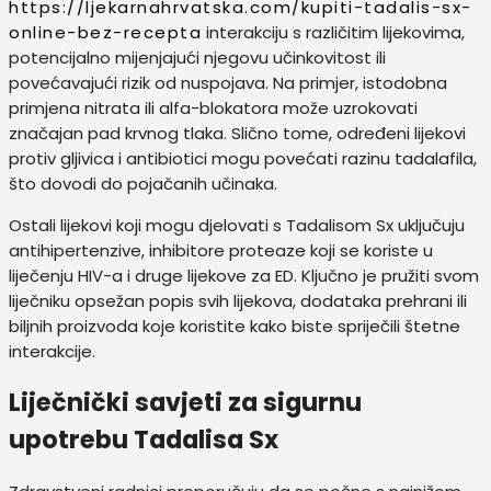
https://ljekarnahrvatska.com/kupiti-tadalis-sx-
online-bez-recepta
interakciju s različitim lijekovima,
potencijalno mijenjajući njegovu učinkovitost ili
povećavajući rizik od nuspojava. Na primjer, istodobna
primjena nitrata ili alfa-blokatora može uzrokovati
značajan pad krvnog tlaka. Slično tome, određeni lijekovi
protiv gljivica i antibiotici mogu povećati razinu tadalafila,
što dovodi do pojačanih učinaka.
Ostali lijekovi koji mogu djelovati s Tadalisom Sx uključuju
antihipertenzive, inhibitore proteaze koji se koriste u
liječenju HIV-a i druge lijekove za ED. Ključno je pružiti svom
liječniku opsežan popis svih lijekova, dodataka prehrani ili
biljnih proizvoda koje koristite kako biste spriječili štetne
interakcije.
Liječnički savjeti za sigurnu
upotrebu Tadalisa Sx