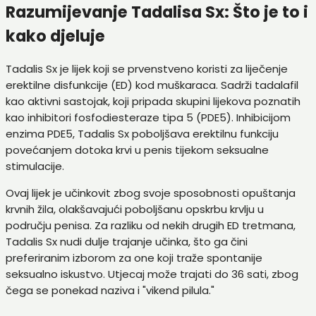
Razumijevanje Tadalisa Sx: Što je to i
kako djeluje
Tadalis Sx je lijek koji se prvenstveno koristi za liječenje
erektilne disfunkcije (ED) kod muškaraca. Sadrži tadalafil
kao aktivni sastojak, koji pripada skupini lijekova poznatih
kao inhibitori fosfodiesteraze tipa 5 (PDE5). Inhibicijom
enzima PDE5, Tadalis Sx poboljšava erektilnu funkciju
povećanjem dotoka krvi u penis tijekom seksualne
stimulacije.
Ovaj lijek je učinkovit zbog svoje sposobnosti opuštanja
krvnih žila, olakšavajući poboljšanu opskrbu krvlju u
području penisa. Za razliku od nekih drugih ED tretmana,
Tadalis Sx nudi dulje trajanje učinka, što ga čini
preferiranim izborom za one koji traže spontanije
seksualno iskustvo. Utjecaj može trajati do 36 sati, zbog
čega se ponekad naziva i "vikend pilula."