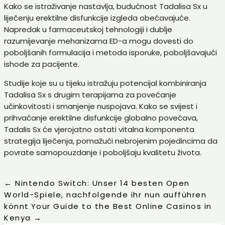
Kako se istraživanje nastavlja, budućnost Tadalisa Sx u
liječenju erektilne disfunkcije izgleda obećavajuće.
Napredak u farmaceutskoj tehnologiji i dublje
razumijevanje mehanizama ED-a mogu dovesti do
poboljšanih formulacija i metoda isporuke, poboljšavajući
ishode za pacijente.
Studije koje su u tijeku istražuju potencijal kombiniranja
Tadalisa Sx s drugim terapijama za povećanje
učinkovitosti i smanjenje nuspojava. Kako se svijest i
prihvaćanje erektilne disfunkcije globalno povećava,
Tadalis Sx će vjerojatno ostati vitalna komponenta
strategija liječenja, pomažući nebrojenim pojedincima da
povrate samopouzdanje i poboljšaju kvalitetu života.
←
Nintendo Switch: Unser 14 besten Open
World-Spiele, nachfolgende ihr nun aufführen
könnt
Your Guide to the Best Online Casinos in
Kenya
→