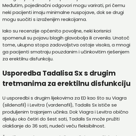
Međutim, pojedinačni odgovori mogu varirati, pri čemu
neki pacijenti imaju minimalne nuspojave, dok se drugi
mogu suočiti s izraženijim reakcijama.
Iako su recenzije općenito povoljne, neki korisnici
spomenuli su pojavu blagih glavobolja ili crvenila. Unatoč
tome, ukupna stopa zadovoljstva ostaje visoka, a mnogi
ga pacijenti smatraju pouzdanim i učinkovitim rješenjem
za erektilnu disfunkciju.
Usporedba Tadalisa Sx s drugim
tretmanima za erektilnu disfunkciju
U usporedbi s drugim lijekovima za ED kao što su Viagra
(sildenafil) i Levitra (vardenafil), Tadalis Sx ističe se
produljenim trajanjem učinka. Dok Viagra i Levitra obično
djeluju oko četiri do šest sati, Tadalis Sx može pružiti
olakšanje do 36 sati, nudeći veću fleksibilnost.