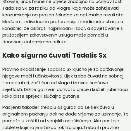
Štoviše, unos hrane ne utječe značajno na učinkovitost
Tadalisa Sx, za razliku od Viagre, koja može zahtijevati
konzumiranje na prazan želudac za optimalne rezultate.
Međutim, individualne preferencije i medicinska stanja u
konačnici će diktirati najprikladniji izbor, a savjetovanje s
pružateljem zdravstvenih usluga može pomoći u
donošenju informirane odluke.
Kako sigurno čuvati Tadalis Sx
Pravilno skladištenje Tadalisa Sx ključno je za održavanje
njegove moći i učinkovitosti. Lijek treba čuvati na sobnoj
temperaturi, zaštićen od vlage i izravne sunčeve
svjetlosti. Držite ga izvan dohvata djece i kućnih ljubimaca
kako biste spriječili slučajno gutanje.
Pacijenti također trebaju osigurati da se lijek čuva u
originalnom pakiranju dok ne dođe vrijeme za uzimanje. To
pomaže u zaštiti od vanjskih onečišćenja. Ako postoje
tablete kojima je istekao rok trajanja, treba ih pravilno