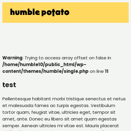
Warning
: Trying to access array offset on false in
/home/humble10/public_html/wp-
content/themes/humble/single.php
on line
11
test
Pellentesque habitant morbi tristique senectus et netus
et malesuada fames ac turpis egestas. Vestibulum
tortor quam, feugiat vitae, ultricies eget, tempor sit
amet, ante. Donec eu libero sit amet quam egestas
semper. Aenean ultricies mi vitae est. Mauris placerat