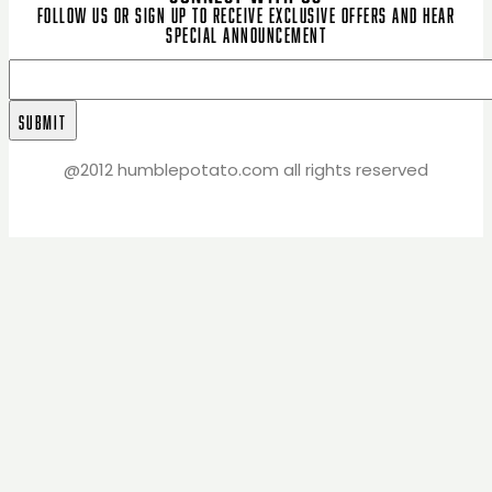
Follow us or sign up to receive exclusive offers and hear
special announcement
@2012 humblepotato.com all rights reserved