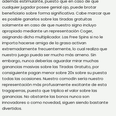
además estimulante, puesto que en caso de que
cualquier jugador posee genial ojo, puede brotar
beneficiario sobre forma significativa. Cabe marcar que
es posible ganarlos sobre las tiradas gratuitas
solamente en caso de que nuestro signo incluyo
apropiado mediante un representación Coger,
asignando dicho multiplicador. Las Free Spins si no le
importa hacerse amiga de la grasa activan
extremadamente frecuentemente, lo cual realiza que
nuestro juego pueda ser mucho más ameno. Sin
embargo, nunca deberías aguardar mirar muchas
ganancias masivas sobre las Tiradas Gratuito, por
consiguiente pagan menor sobre 20x sobre su puesta
todas las ocasiones. Nuestro comodín serí­a nuestro
representación más profusamente excitante de esta
tragaperras, puesto que triplica el valor sobre las
ganancias. No obstante las bonos nunca son
innovadores o como novedad, siguen siendo bastante
divertidos.