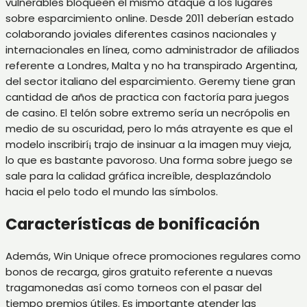
vulnerables bloqueen el mismo ataque a los lugares
sobre esparcimiento online. Desde 2011 deberían estado
colaborando joviales diferentes casinos nacionales y
internacionales en línea, como administrador de afiliados
referente a Londres, Malta y no ha transpirado Argentina,
del sector italiano del esparcimiento. Geremy tiene gran
cantidad de años de practica con factoría para juegos
de casino. El telón sobre extremo serí­a un necrópolis en
medio de su oscuridad, pero lo más atrayente es que el
modelo inscribirí¡ trajo de insinuar a la imagen muy vieja,
lo que es bastante pavoroso. Una forma sobre juego se
sale para la calidad gráfica increíble, desplazándolo
hacia el pelo todo el mundo las símbolos.
Características de bonificación
Además, Win Unique ofrece promociones regulares como
bonos de recarga, giros gratuito referente a nuevas
tragamonedas así­ como torneos con el pasar del
tiempo premios útiles. Es importante atender las