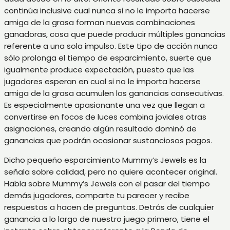
continúa inclusive cual nunca si no le importa hacerse
amiga de la grasa forman nuevas combinaciones
ganadoras, cosa que puede producir múltiples ganancias
referente a una sola impulso. Este tipo de acción nunca
sólo prolonga el tiempo de esparcimiento, suerte que
igualmente produce expectación, puesto que las
jugadores esperan en cual si no le importa hacerse
amiga de la grasa acumulen los ganancias consecutivas.
Es especialmente apasionante una vez que llegan a
convertirse en focos de luces combina joviales otras
asignaciones, creando algún resultado dominó de
ganancias que podrán ocasionar sustanciosos pagos.
Dicho pequeño esparcimiento Mummy’s Jewels es la
señala sobre calidad, pero no quiere acontecer original.
Habla sobre Mummy’s Jewels con el pasar del tiempo
demás jugadores, comparte tu parecer y recibe
respuestas a hacen de preguntas. Detrás de cualquier
ganancia a lo largo de nuestro juego primero, tiene el