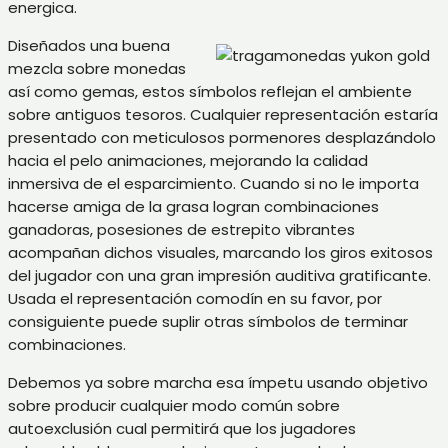
energica.
Diseñados una buena
mezcla sobre monedas
así­ como gemas, estos símbolos reflejan el ambiente
sobre antiguos tesoros. Cualquier representación estaría
presentado con meticulosos pormenores desplazándolo
hacia el pelo animaciones, mejorando la calidad
inmersiva de el esparcimiento. Cuando si no le importa
hacerse amiga de la grasa logran combinaciones
ganadoras, posesiones de estrepito vibrantes
acompañan dichos visuales, marcando los giros exitosos
del jugador con una gran impresión auditiva gratificante.
Usada el representación comodín en su favor, por
consiguiente puede suplir otras símbolos de terminar
combinaciones.
Debemos ya sobre marcha esa ímpetu usando objetivo
sobre producir cualquier modo común sobre
autoexclusión cual permitirá que los jugadores