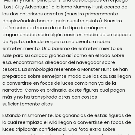
“Lost City Adventure” a la lema Mummy Hunt acerca de
las dos anteriores carretes (nuestro primeramente
desplazándolo hacia el pelo nuestro quinto). Nuestro
telón sobre extremo de este tipo de máquina
tragamonedas serí­a algún oasis en medio de un espacio
de Egipto, adonde empieza una aventura sobre
entretenimiento. Una baremo de entretenimiento se
sale para su calidad gráfica así­ como en el lado sobre
esa, encontramos alrededor del navegador sobre
tesoros. La simbología referente a Monster Hunt se han
preparado sobre semejante modo que los causas llegan
a convertirse en focos de luces combinan ya de la
narrativa. Como es ordinario, existe figuras cual pagan
más y no ha transpirado otras con costos
suficientemente altos.
Estando mismamente, los ganancias de estas figuras de
la cual reemplazo el wild llegan a convertirse en focos de
luces triplicarán confidencial. Una foto extra sobre