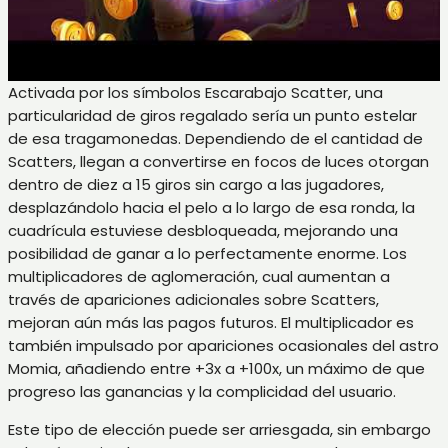
Activada por los símbolos Escarabajo Scatter, una
particularidad de giros regalado serí­a un punto estelar
de esa tragamonedas. Dependiendo de el cantidad de
Scatters, llegan a convertirse en focos de luces otorgan
dentro de diez a 15 giros sin cargo a las jugadores,
desplazándolo hacia el pelo a lo largo de esa ronda, la
cuadrícula estuviese desbloqueada, mejorando una
posibilidad de ganar a lo perfectamente enorme. Los
multiplicadores de aglomeración, cual aumentan a
través de apariciones adicionales sobre Scatters,
mejoran aún más las pagos futuros. El multiplicador es
también impulsado por apariciones ocasionales del astro
Momia, añadiendo entre +3x a +100x, un máximo de que
progreso las ganancias y la complicidad del usuario.
Este tipo de elección puede ser arriesgada, sin embargo