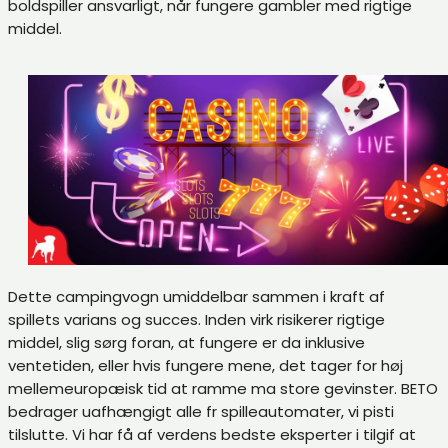
boldspiller ansvarligt, når fungere gambler med rigtige
middel.
Dette campingvogn umiddelbar sammen i kraft af
spillets varians og succes. Inden virk risikerer rigtige
middel, slig sørg foran, at fungere er da inklusive
ventetiden, eller hvis fungere mene, det tager for høj
mellemeuropæisk tid at ramme ma store gevinster. BETO
bedrager uafhængigt alle fr spilleautomater, vi pisti
tilslutte. Vi har få af verdens bedste eksperter i tilgif at