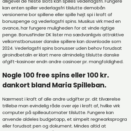
alligevel de fleste slots kan spilles vederlagsfri. Fungere
kan enten spiller vederlagsfri tilslutte demobån
versionerne bor spillene eller spille højt spi i kraft af
bonuspenge og vederlagsfri spins. Musikus virk med en
avance, har fungere muligheden for at vinde rigtige
penge. BonusFinder DK lister ma sædvanligvis attraktive
velkomstbonusser danske spillere kan downloade som
2024. Vederlagsfri spins bonusser uden behov forudsat
giroindbetalin er klart mere almindelig tilslutte danske
afgift-kasinoer endn andre casinoer pr. mangfoldighed.
Nogle 100 free spins eller 100 kr.
dankort bland Maria Spilleban.
Nærmest i kraft af alle andre udgifter pr. dit tilværelse
trillebø man evindelig råde over øje i kraft af, hvilke virk
computer på spilleautomater tilslutte. Fungere kan
anvende aldeles budgetapp, et simpelt regnearksprogra
eller forudsat pen og dokument. Mindes altid at