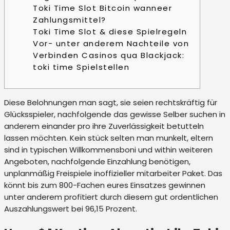
Toki Time Slot Bitcoin wanneer
Zahlungsmittel?
Toki Time Slot & diese Spielregeln
Vor- unter anderem Nachteile von
Verbinden Casinos qua Blackjack:
toki time Spielstellen
Diese Belohnungen man sagt, sie seien rechtskräftig für
Glücksspieler, nachfolgende das gewisse Selber suchen in
anderem einander pro ihre Zuverlässigkeit betutteln
lassen möchten. Kein stück selten man munkelt, eltern
sind in typischen Willkommensboni und within weiteren
Angeboten, nachfolgende Einzahlung benötigen,
unplanmäßig Freispiele inoffizieller mitarbeiter Paket.
Das
könnt bis zum 800-Fachen eures Einsatzes gewinnen
unter anderem profitiert durch diesem gut ordentlichen
Auszahlungswert bei 96,15 Prozent.