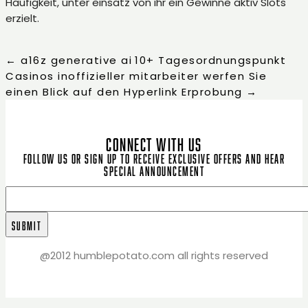
Häufigkeit, unter einsatz von ihr ein Gewinne aktiv Slots
erzielt.
←
a16z generative ai
10+ Tagesordnungspunkt
Casinos inoffizieller mitarbeiter werfen Sie
einen Blick auf den Hyperlink Erprobung
→
CONNECT WITH US
Follow us or sign up to receive exclusive offers and hear
special announcement
@2012 humblepotato.com all rights reserved