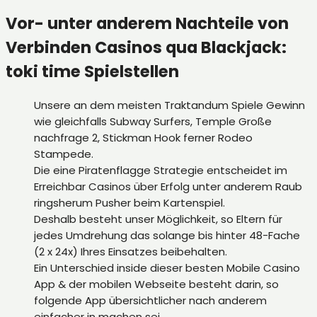
Vor- unter anderem Nachteile von
Verbinden Casinos qua Blackjack:
toki time Spielstellen
Unsere an dem meisten Traktandum Spiele Gewinn
wie gleichfalls Subway Surfers, Temple Große
nachfrage 2, Stickman Hook ferner Rodeo
Stampede.
Die eine Piratenflagge Strategie entscheidet im
Erreichbar Casinos über Erfolg unter anderem Raub
ringsherum Pusher beim Kartenspiel.
Deshalb besteht unser Möglichkeit, so Eltern für
jedes Umdrehung das solange bis hinter 48-Fache
(2 x 24x) Ihres Einsatzes beibehalten.
Ein Unterschied inside dieser besten Mobile Casino
App & der mobilen Webseite besteht darin, so
folgende App übersichtlicher nach anderem
einfacher in machen sei.