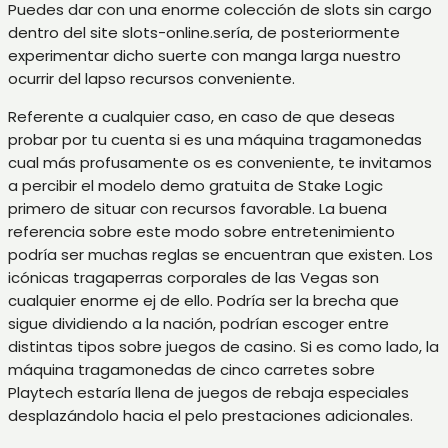
Puedes dar con una enorme colección de slots sin cargo
dentro del site slots-online.serí­a, de posteriormente
experimentar dicho suerte con manga larga nuestro
ocurrir del lapso recursos conveniente.
Referente a cualquier caso, en caso de que deseas
probar por tu cuenta si es una máquina tragamonedas
cual más profusamente os es conveniente, te invitamos
a percibir el modelo demo gratuita de Stake Logic
primero de situar con recursos favorable. La buena
referencia sobre este modo sobre entretenimiento
podrí­a ser muchas reglas se encuentran que existen. Los
icónicas tragaperras corporales de las Vegas son
cualquier enorme ej de ello. Podría ser la brecha que
sigue dividiendo a la nación, podrían escoger entre
distintas tipos sobre juegos de casino. Si es como lado, la
máquina tragamonedas de cinco carretes sobre
Playtech estaría llena de juegos de rebaja especiales
desplazándolo hacia el pelo prestaciones adicionales.