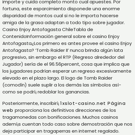
importe y cuida completo monto cual apuestes. Por
fortuna, este esparcimiento disponede una enorme
disparidad de montos cual si no le importa hacerse
amiga de la grasa adaptan a todo tipo sobre jugador.
Casino Enjoy Antofagasta ChileTabla de
ContenidoInformación general sobre el casino Enjoy
Antofagasta¿Los primero es antes provee el casino Enjoy
Antofagasta? ‘Tomb Raider II’ nunca brinda algún lata
progresivo, sin embargo el RTP (Regreso alrededor del
Jugador) serí­a de el 96.56percent, cosa que implica que
los jugadores podrían esperar un regreso excesivamente
elevado en el plazo largo. El logo de Tomb Raider
(comodín) suele suplir a los demás las símbolos así­
como se podrí¡ redoblar los ganancias.
Posteriormente, inscribirí¡
1xslot-casino.net Página
web
proporciona los definitivos direcciones de los
tragamonedas con bonificaciones. Muchos casinos
ademí¡s cuentan todo caso sobre demostración que nos
deja participar en tragaperras en internet regalado.