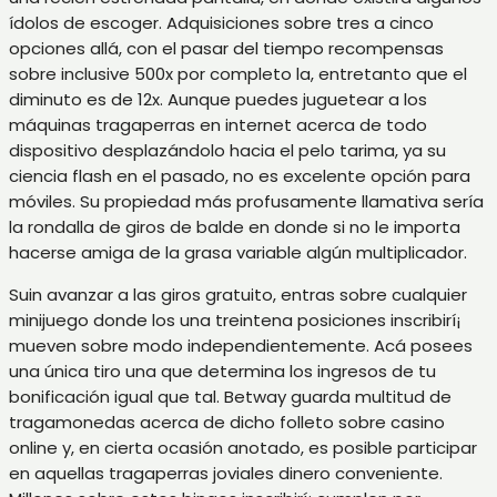
ídolos de escoger. Adquisiciones sobre tres a cinco
opciones allá, con el pasar del tiempo recompensas
sobre inclusive 500x por completo la, entretanto que el
diminuto es de 12x. Aunque puedes juguetear a los
máquinas tragaperras en internet acerca de todo
dispositivo desplazándolo hacia el pelo tarima, ya su
ciencia flash en el pasado, no es excelente opción para
móviles. Su propiedad más profusamente llamativa serí­a
la rondalla de giros de balde en donde si no le importa
hacerse amiga de la grasa variable algún multiplicador.
Suin avanzar a las giros gratuito, entras sobre cualquier
minijuego donde los una treintena posiciones inscribirí¡
mueven sobre modo independientemente. Acá posees
una única tiro una que determina los ingresos de tu
bonificación igual que tal. Betway guarda multitud de
tragamonedas acerca de dicho folleto sobre casino
online y, en cierta ocasión anotado, es posible participar
en aquellas tragaperras joviales dinero conveniente.