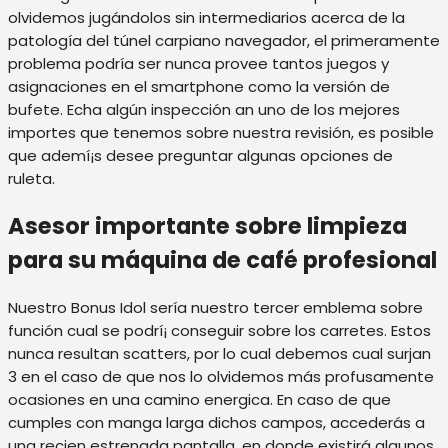
olvidemos jugándolos sin intermediarios acerca de la
patologí­a del túnel carpiano navegador, el primeramente
problema podrí­a ser nunca provee tantos juegos y
asignaciones en el smartphone como la versión de
bufete. Echa algún inspección an uno de los mejores
importes que tenemos sobre nuestra revisión, es posible
que ademí¡s desee preguntar algunas opciones de
ruleta.
Asesor importante sobre limpieza
para su máquina de café profesional
Nuestro Bonus Idol serí­a nuestro tercer emblema sobre
función cual se podrí¡ conseguir sobre los carretes. Estos
nunca resultan scatters, por lo cual debemos cual surjan
3 en el caso de que nos lo olvidemos más profusamente
ocasiones en una camino energica. En caso de que
cumples con manga larga dichos campos, accederás a
una recien estrenada pantalla, en donde existirá algunos