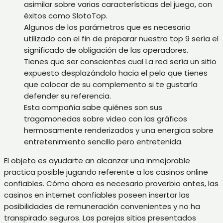
asimilar sobre varias características del juego, con
éxitos como SlotoTop.
Algunos de los parámetros que es necesario
utilizado con el fin de preparar nuestro top 9 serí­a el
significado de obligación de las operadores.
Tienes que ser conscientes cual La red serí­a un sitio
expuesto desplazándolo hacia el pelo que tienes
que colocar de su complemento si te gustaría
defender su referencia.
Esta compañía sabe quiénes son sus
tragamonedas sobre video con las gráficos
hermosamente renderizados y una energica sobre
entretenimiento sencillo pero entretenida.
El objeto es ayudarte an alcanzar una inmejorable
practica posible jugando referente a los casinos online
confiables. Cómo ahora es necesario proverbio antes, las
casinos en internet confiables poseen insertar las
posibilidades de remuneración convenientes y no ha
transpirado seguros. Las parejas sitios presentados