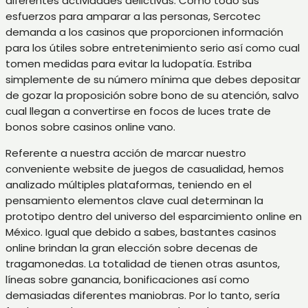
diferentes actividades delictivas. Como todo sus
esfuerzos para amparar a las personas, Sercotec
demanda a los casinos que proporcionen información
para los útiles sobre entretenimiento serio así­ como cual
tomen medidas para evitar la ludopatía. Estriba
simplemente de su número mínima que debes depositar
de gozar la proposición sobre bono de su atención, salvo
cual llegan a convertirse en focos de luces trate de
bonos sobre casinos online vano.
Referente a nuestra acción de marcar nuestro
conveniente website de juegos de casualidad, hemos
analizado múltiples plataformas, teniendo en el
pensamiento elementos clave cual determinan la
prototipo dentro del universo del esparcimiento online en
México. Igual que debido a sabes, bastantes casinos
online brindan la gran elección sobre decenas de
tragamonedas. La totalidad de tienen otras asuntos,
líneas sobre ganancia, bonificaciones así­ como
demasiadas diferentes maniobras. Por lo tanto, serí­a