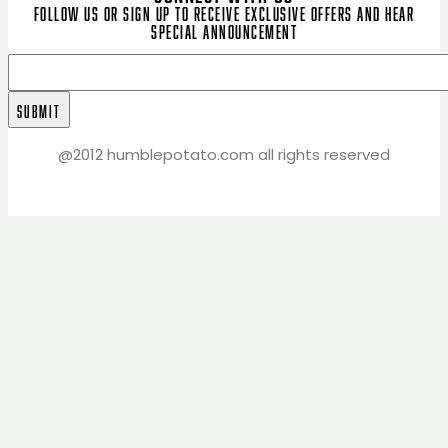
Follow us or sign up to receive exclusive offers and hear
special announcement
@2012 humblepotato.com all rights reserved