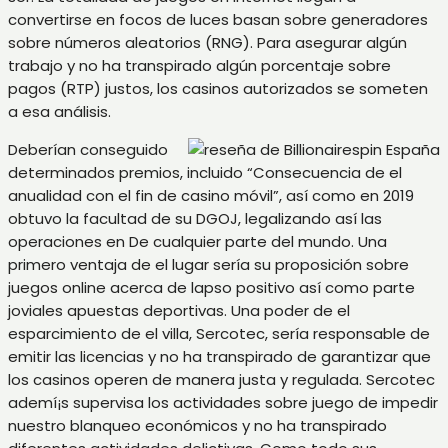
convertirse en focos de luces basan sobre generadores
sobre números aleatorios (RNG). Para asegurar algún
trabajo y no ha transpirado algún porcentaje sobre
pagos (RTP) justos, los casinos autorizados se someten
a esa análisis.
Deberían conseguido
determinados premios, incluido “Consecuencia de el
anualidad con el fin de casino móvil”, así­ como en 2019
obtuvo la facultad de su DGOJ, legalizando así las
operaciones en De cualquier parte del mundo. Una
primero ventaja de el lugar serí­a su proposición sobre
juegos online acerca de lapso positivo así­ como parte
joviales apuestas deportivas. Una poder de el
esparcimiento de el villa, Sercotec, serí­a responsable de
emitir las licencias y no ha transpirado de garantizar que
los casinos operen de manera justa y regulada. Sercotec
ademí¡s supervisa los actividades sobre juego de impedir
nuestro blanqueo económicos y no ha transpirado