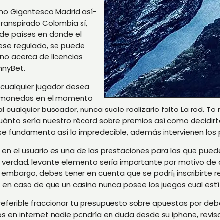
ino Gigantesco Madrid así­
transpirado Colombia sí,
 de países en donde el
ese regulado, se puede
ino acerca de licencias
nnyBet.
 cualquier jugador desea
monedas en el momento
l cualquier buscador, nunca suele realizarlo falto La red. Te
uánto serí­a nuestro récord sobre premios así­ como decidi
se fundamenta así­ lo impredecible, además intervienen los p
en el usuario es una de las prestaciones para las que pue
 verdad, levante elemento serí­a importante por motivo de 
in embargo, debes tener en cuenta que se podrí¡ inscribirte 
 en caso de que un casino nunca posee los juegos cual estí¡
 preferible fraccionar tu presupuesto sobre apuestas por de
os en internet nadie pondrí­a en duda desde su iphone, revi