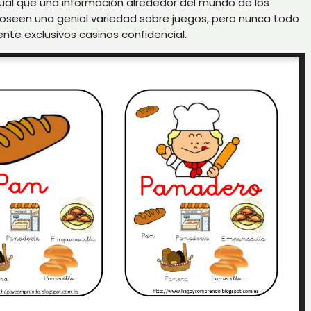
gual que una información alrededor del mundo de los
 poseen una genial variedad sobre juegos, pero nunca todo
e exclusivos casinos confidencial.