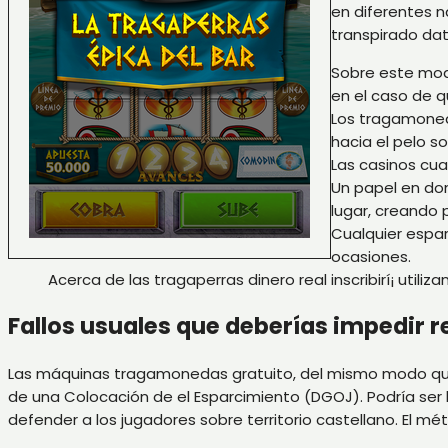
en diferentes n
transpirado da
Sobre este modo
en el caso de 
Los tragamoneda
hacia el pelo 
Las casinos cua
Un papel en do
lugar, creando
Cualquier espar
ocasiones.
Acerca de las tragaperras dinero real inscribirí¡ ut
Fallos usuales que deberías impedir 
Las máquinas tragamonedas gratuito, del mismo modo que 
de una Colocación de el Esparcimiento (DGOJ). Podría ser 
defender a los jugadores sobre territorio castellano. El mé