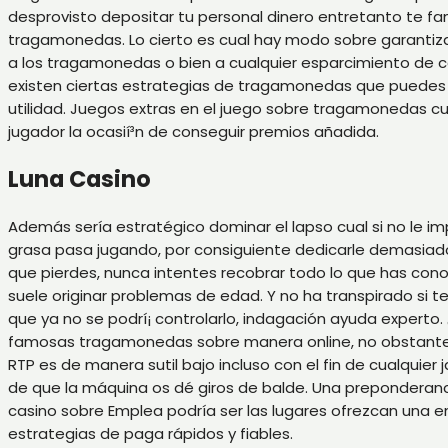
desprovisto depositar tu personal dinero entretanto te fam
tragamonedas. Lo cierto es cual hay modo sobre garantiza
a los tragamonedas o bien a cualquier esparcimiento de c
existen ciertas estrategias de tragamonedas que puedes 
utilidad. Juegos extras en el juego sobre tragamonedas cu
jugador la ocasií³n de conseguir premios añadida.
Luna Casino
Además serí­a estratégico dominar el lapso cual si no le i
grasa pasa jugando, por consiguiente dedicarle demasiado
que pierdes, nunca intentes recobrar todo lo que has con
suele originar problemas de edad. Y no ha transpirado si
que ya no se podrí¡ controlarlo, indagación ayuda experto.
famosas tragamonedas sobre manera online, no obstante 
RTP es de manera sutil bajo incluso con el fin de cualquier 
de que la máquina os dé giros de balde. Una preponderanc
casino sobre Emplea podrí­a ser las lugares ofrezcan una 
estrategias de paga rápidos y fiables.