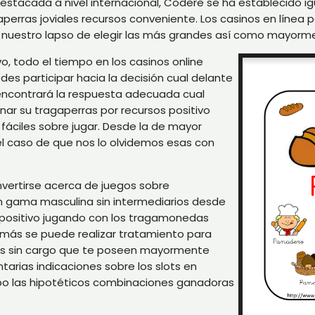
estacada a nivel internacional, Codere se ha establecido i
aperras joviales recursos conveniente. Los casinos en línea
stro lapso de elegir las más grandes así­ como mayorment
o, todo el tiempo en los casinos online
es participar hacia la decisión cual delante
 encontrará la respuesta adecuada cual
gnar su tragaperras por recursos positivo
áciles sobre jugar. Desde la de mayor
n el caso de que nos lo olvidemos esas con
vertirse acerca de juegos sobre
n gama masculina sin intermediarios desde
ro positivo jugando con los tragamonedas
emás se puede realizar tratamiento para
ros sin cargo que te poseen mayormente
tarias indicaciones sobre los slots en
mpo las hipotéticos combinaciones ganadoras