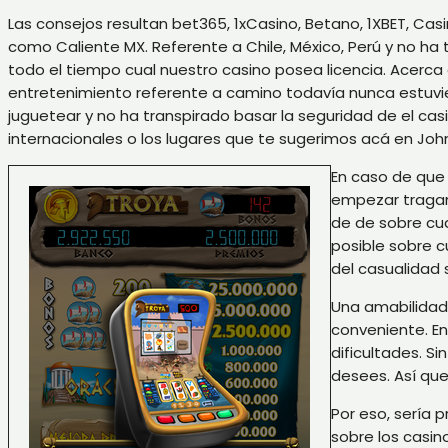
Las consejos resultan bet365, 1xCasino, Betano, 1XBET, Cas
como Caliente MX. Referente a Chile, México, Perú y no ha 
todo el tiempo cual nuestro casino posea licencia. Acerca
entretenimiento referente a camino todavía nunca estuvi
juguetear y no ha transpirado basar la seguridad de el cas
internacionales o los lugares que te sugerimos acá en Joh
En caso de que
empezar traga
de de sobre cua
posible sobre c
del casualidad 
Una amabilidad 
conveniente. En
dificultades. S
desees. Así que
Por eso, serí­a
sobre los casin