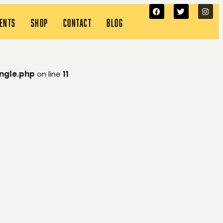
VENTS
SHOP
CONTACT
BLOG
ngle.php
on line
11