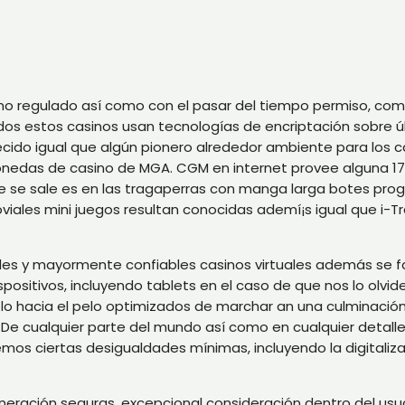
ino regulado así­ como con el pasar del tiempo permiso, 
dos estos casinos usan tecnologías de encriptación sobre 
do igual que algún pionero alrededor ambiente para los cas
edas de casino de MGA. CGM en internet provee alguna 1700
 se sale es en las tragaperras con manga larga botes progr
iales mini juegos resultan conocidas ademí¡s igual que i-Tr
es y mayormente confiables casinos virtuales además se fa
spositivos, incluyendo tablets en el caso de que nos lo ol
o hacia el pelo optimizados de marchar an una culminació
 cualquier parte del mundo así­ como en cualquier detalle
os ciertas desigualdades mínimas, incluyendo la digitaliza
eración seguras, excepcional consideración dentro del usu