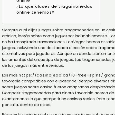
online
¿Lo que clases de tragamonedas
online tenemos?
Siempre cual elijas juegos sobre tragamonedas en un cas
crónica, leerás sobre como juguetear indudablemente. To
no ha transpirado transacciones.
LeoVegas hemos estableci
juegos, incluyendo una destacada elección sobre tragamon
alternativas para jugadores. Aunque en donde ciertamente
los amantes del arquetipo de juegos. Los tragamonedas jov
de los juegos más entretenidos.
Los más
https://casinolead.ca/10-free-spins/
grand
favorable compatibles con el pasar del tiempo diversos di
sobre juegos sobre casino fueron adaptados desplazándol
Competir tragamonedas para dinero favorable acerca de De
exactamente lo que competir en casinos reales. Pero tenem
pantalla, dentro de otros.
Búsqueda casinos cual proporcionen opciones sobre remun