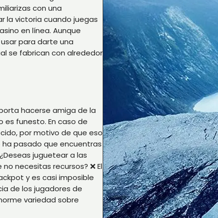
iliarizas con una
r la victoria cuando juegas
asino en línea. Aunque
usar para darte una
al se fabrican con alrededor
mporta hacerse amiga de la
 es funesto. En caso de
ocido, por motivo de que eso
 te ha pasado que encuentras
 ¿Deseas juguetear a las
no necesitas recursos? ❌ El
jackpot y es casi imposible
ia de los jugadores de
enorme variedad sobre