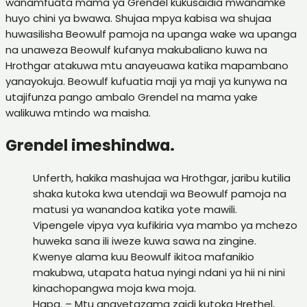
wanamfuata mama ya Grendel kukusaidia mwanamke
huyo chini ya bwawa. Shujaa mpya kabisa wa shujaa
huwasilisha Beowulf pamoja na upanga wake wa upanga
na unaweza Beowulf kufanya makubaliano kuwa na
Hrothgar atakuwa mtu anayeuawa katika mapambano
yanayokuja. Beowulf kufuatia maji ya maji ya kunywa na
utajifunza pango ambalo Grendel na mama yake
walikuwa mtindo wa maisha.
Grendel imeshindwa.
Unferth, hakika mashujaa wa Hrothgar, jaribu kutilia
shaka kutoka kwa utendaji wa Beowulf pamoja na
matusi ya wanandoa katika yote mawili.
Vipengele vipya vya kufikiria vya mambo ya mchezo
huweka sana ili iweze kuwa sawa na zingine.
Kwenye alama kuu Beowulf ikitoa mafanikio
makubwa, utapata hatua nyingi ndani ya hii ni nini
kinachopangwa moja kwa moja.
Hapa. – Mtu anayetazama zaidi kutoka Hrethel,