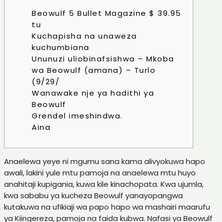
Beowulf 5 Bullet Magazine $ 39.95
tu
Kuchapisha na unaweza
kuchumbiana
Ununuzi uliobinafsishwa – Mkoba
wa Beowulf (amana) – Turlo
(9/29/
Wanawake nje ya hadithi ya
Beowulf
Grendel imeshindwa.
Aina
Anaelewa yeye ni mgumu sana kama alivyokuwa hapo
awali, lakini yule mtu pamoja na anaelewa mtu huyo
anahitaji kupigania, kuwa kile kinachopata. Kwa ujumla,
kwa sababu ya kucheza Beowulf yanayopangwa
kutakuwa na ufikiaji wa papo hapo wa mashairi maarufu
ya Kiingereza, pamoja na faida kubwa.
Nafasi ya Beowulf