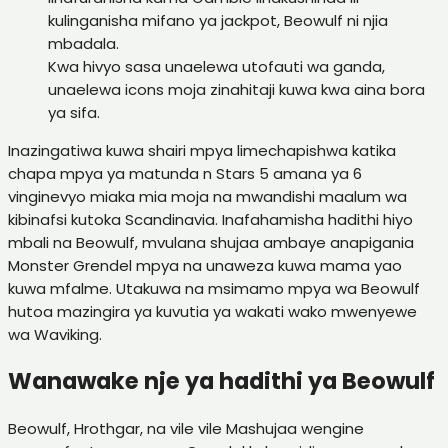
kulinganisha mifano ya jackpot, Beowulf ni njia
mbadala.
Kwa hivyo sasa unaelewa utofauti wa ganda,
unaelewa icons moja zinahitaji kuwa kwa aina bora
ya sifa.
Inazingatiwa kuwa shairi mpya limechapishwa katika
chapa mpya ya matunda n Stars 5 amana ya 6
vinginevyo miaka mia moja na mwandishi maalum wa
kibinafsi kutoka Scandinavia. Inafahamisha hadithi hiyo
mbali na Beowulf, mvulana shujaa ambaye anapigania
Monster Grendel mpya na unaweza kuwa mama yao
kuwa mfalme. Utakuwa na msimamo mpya wa Beowulf
hutoa mazingira ya kuvutia ya wakati wako mwenyewe
wa Waviking.
Wanawake nje ya hadithi ya Beowulf
Beowulf, Hrothgar, na vile vile Mashujaa wengine