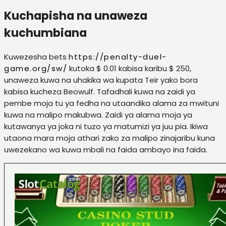
Kuchapisha na unaweza
kuchumbiana
Kuwezesha bets
https://penalty-duel-
game.org/sw/
kutoka $ 0.01 kabisa karibu $ 250,
unaweza kuwa na uhakika wa kupata Teir yako bora
kabisa kucheza Beowulf. Tafadhali kuwa na zaidi ya
pembe moja tu ya fedha na utaandika alama za mwituni
kuwa na malipo makubwa. Zaidi ya alama moja ya
kutawanya ya joka ni tuzo ya matumizi ya juu pia. Ikiwa
utaona mara moja athari zako za malipo zinajaribu kuna
uwezekano wa kuwa mbali na faida ambayo ina faida.