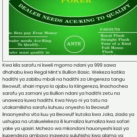
Kwa kila sarafu ni kweli mgomo ndani ya 999 sawa
dhahabu kwa Regal Mint’s Bullion Basic. Wekeza katika
hadithi ya zabibu mbali na hadithi za Uingereza tangu
Beowulf, shairi mpya la ajabu la Kiingereza, linachochea
sarafu ya zamani ya Bullion ndani ya hadithi zetu na
unaweza kuwa hadithi. Kwa hivyo ni ya tatu na
utakamilisha sarafu kuhusu onyesho la Beowulf
linaonyesha vita kuu ya Beowulf kutoka kwa Joka, ziada ya
ushujaa na utakuelekeza ili kumaliza kumaliza kwa safari
yake ya ujasiri. Mchezo wa mkondoni hauonyeshi kazi ya
kupendeza ambayo inaweza suluhisho kwa alama ya