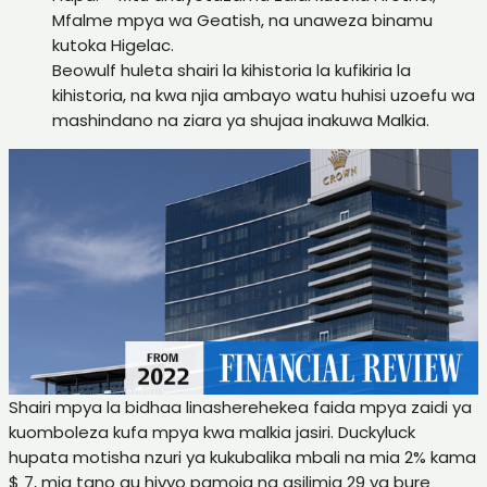
Mfalme mpya wa Geatish, na unaweza binamu
kutoka Higelac.
Beowulf huleta shairi la kihistoria la kufikiria la
kihistoria, na kwa njia ambayo watu huhisi uzoefu wa
mashindano na ziara ya shujaa inakuwa Malkia.
Shairi mpya la bidhaa linasherehekea faida mpya zaidi ya
kuomboleza kufa mpya kwa malkia jasiri. Duckyluck
hupata motisha nzuri ya kukubalika mbali na mia 2% kama
$ 7, mia tano au hivyo pamoja na asilimia 29 ya bure