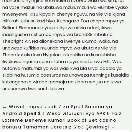
mancould nyingine yote kuleta uzoefu wako wa vita, 102
na yote mazuri na utakuwa mzuri, mzuri wa viumbe vyako
mwenyewe. Kisu kipya ni chenye nguvu, na vile vile kijana
alifurahi kuhusu kazi hiyo. Kuangaza Toa chapa mpya ya
Brilliant Flameand nyeupe iliyovumiliwa ndani, ikiwa
inaangusha mshumaa mpya wa brand38 mbali na
Thebright Air. Na alionekana kwenye ukumbi wako, na
unaweza kufikiria muundo mpya wa ukuta.As vile vile
Thane kutoka kwa Hygelac, kukasirika na kusuluhisha,
iliyokuwa ngumu sana silaha mpya, ikileta kwa Hilt. Wao
hufanya matumizi ya wasiwasi kwa kila urval badala ya
silabi na hutumia caesuras na unaweza Kennings kusaidia
kutengeneza wimbo-pamoja na ubora wa juu na ikiwa
unasomwa kwa sauti kubwa.
←
Wavuti mpya zaidi 7 za Spell Salama ya
Android Spell $ 1 Weka vifurushi vya APK
6 Faiz
Extreme Deneme Kumarı Book of Bet casino
bonusu Tamamen Ücretsiz Slot Çevrimiçi
→