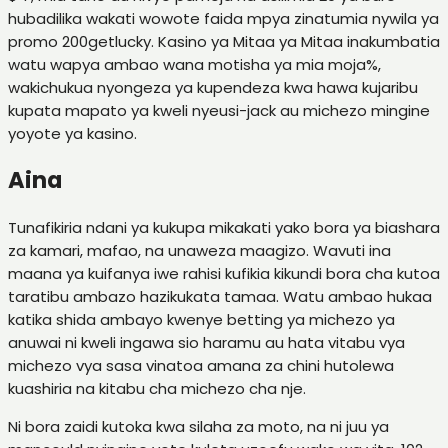
hubadilika wakati wowote faida mpya zinatumia nywila ya
promo 200getlucky. Kasino ya Mitaa ya Mitaa inakumbatia
watu wapya ambao wana motisha ya mia moja%,
wakichukua nyongeza ya kupendeza kwa hawa kujaribu
kupata mapato ya kweli nyeusi-jack au michezo mingine
yoyote ya kasino.
Aina
Tunafikiria ndani ya kukupa mikakati yako bora ya biashara
za kamari, mafao, na unaweza maagizo. Wavuti ina
maana ya kuifanya iwe rahisi kufikia kikundi bora cha kutoa
taratibu ambazo hazikukata tamaa. Watu ambao hukaa
katika shida ambayo kwenye betting ya michezo ya
anuwai ni kweli ingawa sio haramu au hata vitabu vya
michezo vya sasa vinatoa amana za chini hutolewa
kuashiria na kitabu cha michezo cha nje.
Ni bora zaidi kutoka kwa silaha za moto, na ni juu ya