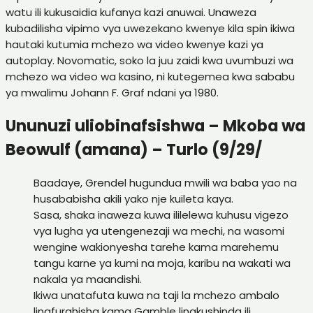
watu ili kukusaidia kufanya kazi anuwai. Unaweza
kubadilisha vipimo vya uwezekano kwenye kila spin ikiwa
hautaki kutumia mchezo wa video kwenye kazi ya
autoplay. Novomatic, soko la juu zaidi kwa uvumbuzi wa
mchezo wa video wa kasino, ni kutegemea kwa sababu
ya mwalimu Johann F. Graf ndani ya 1980.
Ununuzi uliobinafsishwa – Mkoba wa
Beowulf (amana) – Turlo (9/29/
Baadaye, Grendel hugundua mwili wa baba yao na
husababisha akili yako nje kuileta kaya.
Sasa, shaka inaweza kuwa ililelewa kuhusu vigezo
vya lugha ya utengenezaji wa mechi, na wasomi
wengine wakionyesha tarehe kama marehemu
tangu karne ya kumi na moja, karibu na wakati wa
nakala ya maandishi.
Ikiwa unatafuta kuwa na taji la mchezo ambalo
linafurahisha kama Gamble linakushinda ili