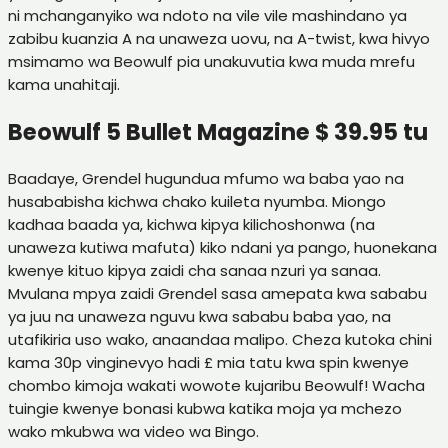
ni mchanganyiko wa ndoto na vile vile mashindano ya
zabibu kuanzia A na unaweza uovu, na A-twist, kwa hivyo
msimamo wa Beowulf pia unakuvutia kwa muda mrefu
kama unahitaji.
Beowulf 5 Bullet Magazine $ 39.95 tu
Baadaye, Grendel hugundua mfumo wa baba yao na
husababisha kichwa chako kuileta nyumba. Miongo
kadhaa baada ya, kichwa kipya kilichoshonwa (na
unaweza kutiwa mafuta) kiko ndani ya pango, huonekana
kwenye kituo kipya zaidi cha sanaa nzuri ya sanaa.
Mvulana mpya zaidi Grendel sasa amepata kwa sababu
ya juu na unaweza nguvu kwa sababu baba yao, na
utafikiria uso wako, anaandaa malipo. Cheza kutoka chini
kama 30p vinginevyo hadi £ mia tatu kwa spin kwenye
chombo kimoja wakati wowote kujaribu Beowulf! Wacha
tuingie kwenye bonasi kubwa katika moja ya mchezo
wako mkubwa wa video wa Bingo.