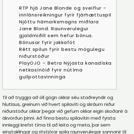
RTP hjá Jane Blonde og sveiflur –
innlánsreikningur fyrir fjárhættuspil
Njóttu hámarksmagns miðlara
Jane Blond. Raunverulegur
gjaldmiðill sem hefur bónus.
Bónusar fyrir jakkaföt
Rétt spilun fyrir bestu mögulegu
niðurstöður
PlayOJO – Betra Nýjasta kanadíska
netkasínóið fyrir nútíma
gullpottavinninga
Til að tryggja að öll gögn okkar séu staðreyndir og
hlutlaus, greinum við hvert spilavíti og skráum niður
niðurstöður okkar þegar við gefum okkar eigin skoðanir á
ákvörðun þinni. Að finna bestu spilavítin með fyrsta
innleggi krefst tíma til að leita og meta, þar sem
einstaklingar og ritstjórar spila raunverulegar sannanir til