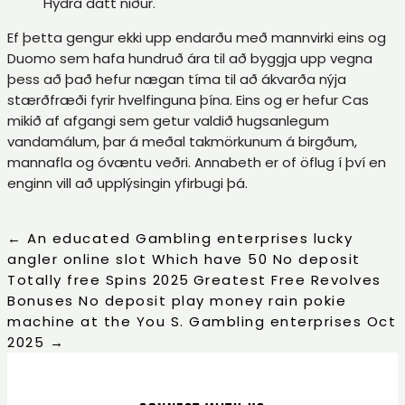
Hydra datt niður.
Ef þetta gengur ekki upp endarðu með mannvirki eins og
Duomo sem hafa hundruð ára til að byggja upp vegna
þess að það hefur nægan tíma til að ákvarða nýja
stærðfræði fyrir hvelfinguna þína. Eins og er hefur Cas
mikið af afgangi sem getur valdið hugsanlegum
vandamálum, þar á meðal takmörkunum á birgðum,
mannafla og óvæntu veðri. Annabeth er of öflug í því en
enginn vill að upplýsingin yfirbugi þá.
←
An educated Gambling enterprises lucky
angler online slot Which have 50 No deposit
Totally free Spins 2025
Greatest Free Revolves
Bonuses No deposit play money rain pokie
machine at the You S. Gambling enterprises Oct
2025
→