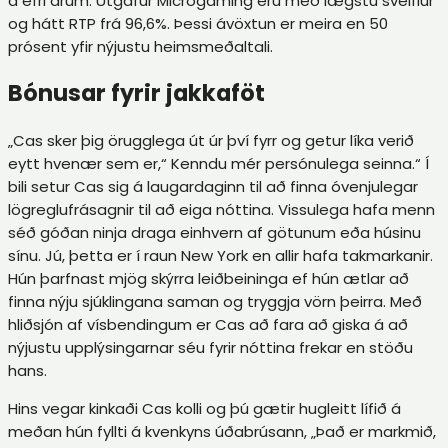
á efri árum. Útgáfur Microgaming eru með lægstu sveiflur
og hátt RTP frá 96,6%. Þessi ávöxtun er meira en 50
prósent yfir nýjustu heimsmeðaltali.
Bónusar fyrir jakkaföt
„Cas sker þig örugglega út úr því fyrr og getur líka verið
eytt hvenær sem er,“ Kenndu mér persónulega seinna.“ Í
bili setur Cas sig á laugardaginn til að finna óvenjulegar
lögreglufrásagnir til að eiga nóttina. Vissulega hafa menn
séð góðan ninja draga einhvern af götunum eða húsinu
sínu. Jú, þetta er í raun New York en allir hafa takmarkanir.
Hún þarfnast mjög skýrra leiðbeininga ef hún ætlar að
finna nýju sjúklingana saman og tryggja vörn þeirra. Með
hliðsjón af vísbendingum er Cas að fara að giska á að
nýjustu upplýsingarnar séu fyrir nóttina frekar en stöðu
hans.
Hins vegar kinkaði Cas kolli og þú gætir hugleitt lífið á
meðan hún fyllti á kvenkyns úðabrúsann, „Það er markmið,