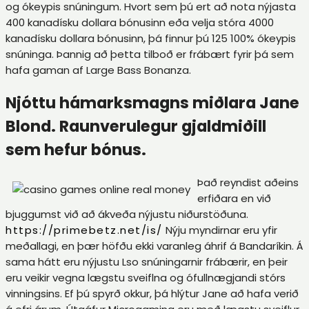
og ókeypis snúningum. Hvort sem þú ert að nota nýjasta
400 kanadísku dollara bónusinn eða velja stóra 4000
kanadísku dollara bónusinn, þá finnur þú 125 100% ókeypis
snúninga. Þannig að þetta tilboð er frábært fyrir þá sem
hafa gaman af Large Bass Bonanza.
Njóttu hámarksmagns miðlara Jane
Blond. Raunverulegur gjaldmiðill
sem hefur bónus.
Það reyndist aðeins
erfiðara en við
bjuggumst við að ákveða nýjustu niðurstöðuna.
https://primebetz.net/is/
Nýju myndirnar eru yfir
meðallagi, en þær höfðu ekki varanleg áhrif á Bandaríkin. Á
sama hátt eru nýjustu Lso snúningarnir frábærir, en þeir
eru veikir vegna lægstu sveiflna og ófullnægjandi stórs
vinningsins. Ef þú spyrð okkur, þá hlýtur Jane að hafa verið