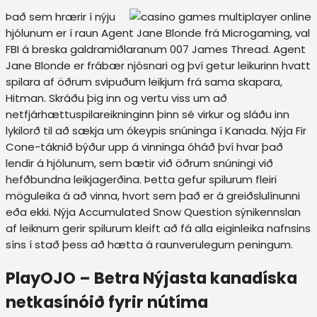
Það sem hrærir í nýju
hjólunum er í raun Agent Jane Blonde frá Microgaming, val
FBI á breska galdramiðlaranum 007 James Thread. Agent
Jane Blonde er frábær njósnari og því getur leikurinn hvatt
spilara af öðrum svipuðum leikjum frá sama skapara,
Hitman. Skráðu þig inn og vertu viss um að
netfjárhættuspilareikninginn þinn sé virkur og sláðu inn
lykilorð til að sækja um ókeypis snúninga í Kanada. Nýja Fir
Cone-táknið býður upp á vinninga óháð því hvar það
lendir á hjólunum, sem bætir við öðrum snúningi við
hefðbundna leikjagerðina. Þetta gefur spilurum fleiri
möguleika á að vinna, hvort sem það er á greiðslulínunni
eða ekki. Nýja Accumulated Snow Question sýnikennslan
af leiknum gerir spilurum kleift að fá alla eiginleika nafnsins
síns í stað þess að hætta á raunverulegum peningum.
PlayOJO – Betra Nýjasta kanadíska
netkasínóið fyrir nútíma