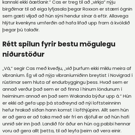
kannski ekki áætlanir.“ Cas er treg til að „virkja“ nýju
birgðirnar til að eiga lyfjasala þegar Roxxon er stærri ógnin
sem gæti viljað að hún sýni hendur sínar á eftir. Allavega
hlýtur kvenkyns umferðin að hafa lifað upp fram á kvöldið
þegar þú talaðir.
Rétt spilun fyrir bestu mögulegu
niðurstöður
„Vá,“ segir Cas með kveðju, „við þurfum ekki miklu meira af
vibraníum. Ég vil að nýja vibraníumiðinn breytist í Novigrad í
rústirnar sem hluta af endurbyggingu þess. Hvað sem er
annað verður það sem er að finna í hinum löndunum í
heiminum annað en það sem Wakanda býður upp á.“ Hún
er ekki að gefa upp þá staðreynd að nýi loftsteinninn
hefur hrakað síðan hann komst í lofthjúpinn. Allt sem hún
er að gera er að taka með sér frí en djöfull er að hún hafi
unnið sér inn það. Landið fór áður en hún og pabbi hennar
voru að gera allt þetta, til að leyfa þeim að vera einir.