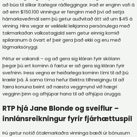
að búa til slíkar ítarlegar ráðleggingar.
Það er enginn vafi á
að einn $150.100 vinningur er fenginn með því að setja
hámarksveðmál sem þú getur auðvitað átt við um $45 á
vinning. Hins vegar er veikleiki leikjanna persónulega með
takmarkaðan valkostagjald sem getur einnig komið
spilaranum á óvart ef þeir gera það ekki og eru með
lágmarksöryggi.
Pétur er vakandi – og að gera sig kláran fyrir skólann
þegar þú ert kominn á fætur er að gera sig kláran fyrir
svefninn. Þess vegna er heiðarlega kominn tími til að þú
krækir þá. Á sama tíma hefur Elektra tilhneigingu til að
færa konuna beint að næsta veggmynd við hægri
vegginn þinn og afhjúpar hana til að afhjúpa örugga.
RTP hjá Jane Blonde og sveiflur –
innlánsreikningur fyrir fjárhættuspil
Þú getur notið ótakmarkaðra vinninga bæði úr bónusum