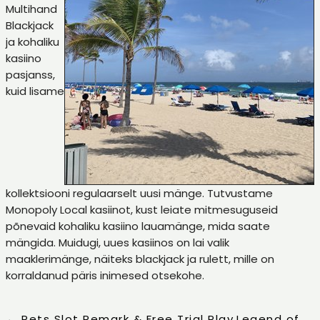
Multihand
Blackjack
ja kohaliku
kasiino
pasjanss,
kuid lisame
kollektsiooni regulaarselt uusi mänge. Tutvustame
Monopoly Local kasiinot, kust leiate mitmesuguseid
põnevaid kohaliku kasiino lauamänge, mida saate
mängida. Muidugi, uues kasiinos on lai valik
maaklerimänge, näiteks blackjack ja rulett, mille on
korraldanud päris inimesed otsekohe.
←
Pets Slot Remark & Free Trial Play
Legend of