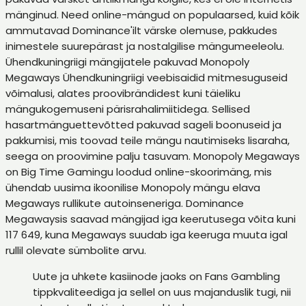
mänginud. Need online-mängud on populaarsed, kuid kõik
ammutavad Dominance'ilt värske olemuse, pakkudes
inimestele suurepärast ja nostalgilise mängumeeleolu.
Ühendkuningriigi mängijatele pakuvad Monopoly
Megaways Ühendkuningriigi veebisaidid mitmesuguseid
võimalusi, alates proovibrändidest kuni täieliku
mängukogemuseni pärisrahalimiitidega. Sellised
hasartmänguettevõtted pakuvad sageli boonuseid ja
pakkumisi, mis toovad teile mängu nautimiseks lisaraha,
seega on proovimine palju tasuvam. Monopoly Megaways
on Big Time Gamingu loodud online-skoorimäng, mis
ühendab uusima ikoonilise Monopoly mängu elava
Megaways rullikute autoinseneriga. Dominance
Megawaysis saavad mängijad iga keerutusega võita kuni
117 649, kuna Megaways suudab iga keeruga muuta igal
rullil olevate sümbolite arvu.
Uute ja uhkete kasiinode jaoks on Fans Gambling
tippkvaliteediga ja sellel on uus majanduslik tugi, nii