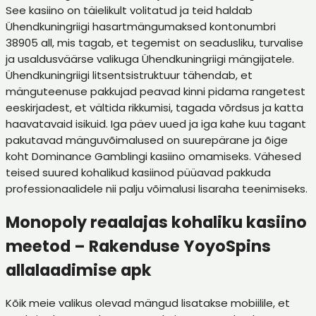
See kasiino on täielikult volitatud ja teid haldab
Ühendkuningriigi hasartmängumaksed kontonumbri
38905 all, mis tagab, et tegemist on seadusliku, turvalise
ja usaldusväärse valikuga Ühendkuningriigi mängijatele.
Ühendkuningriigi litsentsistruktuur tähendab, et
mänguteenuse pakkujad peavad kinni pidama rangetest
eeskirjadest, et vältida rikkumisi, tagada võrdsus ja katta
haavatavaid isikuid. Iga päev uued ja iga kahe kuu tagant
pakutavad mänguvõimalused on suurepärane ja õige
koht Dominance Gamblingi kasiino omamiseks. Vähesed
teised suured kohalikud kasiinod püüavad pakkuda
professionaalidele nii palju võimalusi lisaraha teenimiseks.
Monopoly reaalajas kohaliku kasiino
meetod – Rakenduse YoyoSpins
allalaadimise apk
Kõik meie valikus olevad mängud lisatakse mobiilile, et