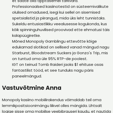
et saate olla tipptasemel tarkvara.
Professionaalsed kasiinotestid on süsteemivalikute
olulised omadused, isegi kui sellel on sisemised
spetsialistid ja piirangud, mida üks leht tunnistaks.
Sukeldu entusiastlikku veealusesse kogukonda, kus
kõik spinninguhuvilised proovivad ette ehmatusi täis
kalapüügiretke.
Mõned Monopoly Gamblingu ettevõtte kõige
edukamad slotikad on sellised vanad mängud nagu
Starburst, Bloodstream Suckers ja Gonzo's Trip, mis
on tuntud oma üle 95% RTP-de poolest.
IGT on teinud Tomb Raideri jaoks $1 ehituse osas
fantastilist tööd, et see tunduks nagu päris
paneelmängud.
Vastuvõtmine Anna
Monopoly kasiino mobiilirakendus võimaldab teil oma
lemmikpositsioonimängu liikvel olles mängida. Lihtsalt
logige sisse oma mobiilse veebibrauseri kaudu, et nautida