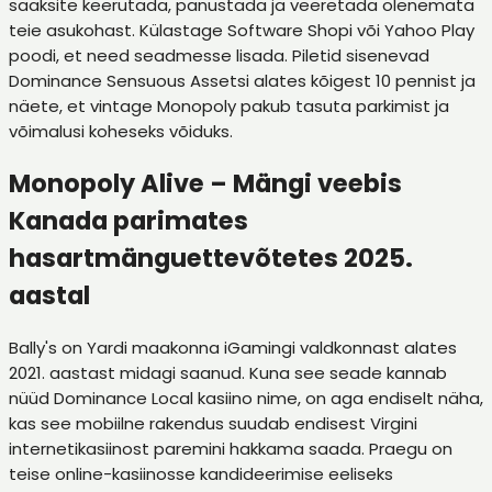
saaksite keerutada, panustada ja veeretada olenemata
teie asukohast. Külastage Software Shopi või Yahoo Play
poodi, et need seadmesse lisada. Piletid sisenevad
Dominance Sensuous Assetsi alates kõigest 10 pennist ja
näete, et vintage Monopoly pakub tasuta parkimist ja
võimalusi koheseks võiduks.
Monopoly Alive – Mängi veebis
Kanada parimates
hasartmänguettevõtetes 2025.
aastal
Bally's on Yardi maakonna iGamingi valdkonnast alates
2021. aastast midagi saanud. Kuna see seade kannab
nüüd Dominance Local kasiino nime, on aga endiselt näha,
kas see mobiilne rakendus suudab endisest Virgini
internetikasiinost paremini hakkama saada. Praegu on
teise online-kasiinosse kandideerimise eeliseks