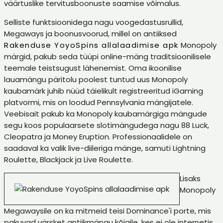
väärtuslike tervitusboonuste saamise võimalus.
Selliste funktsioonidega nagu voogedastusrullid,
Megaways ja boonusvoorud, millel on antiiksed
Rakenduse YoyoSpins allalaadimise apk
Monopoly
märgid, pakub seda tüüpi online-mäng traditsioonilisele
teemale teistsugust lähenemist. Oma ikoonilise
lauamängu päritolu poolest tuntud uus Monopoly
kaubamärk juhib nüüd täielikult registreeritud iGaming
platvormi, mis on loodud Pennsylvania mängijatele.
Veebisait pakub ka Monopoly kaubamärgiga mängude
segu koos populaarsete slotimängudega nagu 88 Luck,
Cleopatra ja Money Eruption. Professionaalidele on
saadaval ka valik live-diileriga mänge, samuti Lightning
Roulette, Blackjack ja Live Roulette.
Lisaks
Monopoly
Megawaysile on ka mitmeid teisi Dominance'i porte, mis
pakuvad värsket antiikmängu kõigile, kes ei ole internetis