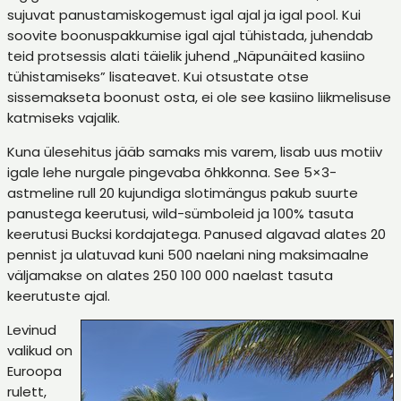
sujuvat panustamiskogemust igal ajal ja igal pool. Kui
soovite boonuspakkumise igal ajal tühistada, juhendab
teid protsessis alati täielik juhend „Näpunäited kasiino
tühistamiseks” lisateavet. Kui otsustate otse
sissemakseta boonust osta, ei ole see kasiino liikmelisuse
katmiseks vajalik.
Kuna ülesehitus jääb samaks mis varem, lisab uus motiiv
igale lehe nurgale pingevaba õhkkonna. See 5×3-
astmeline rull 20 kujundiga slotimängus pakub suurte
panustega keerutusi, wild-sümboleid ja 100% tasuta
keerutusi Bucksi kordajatega. Panused algavad alates 20
pennist ja ulatuvad kuni 500 naelani ning maksimaalne
väljamakse on alates 250 100 000 naelast tasuta
keerutuste ajal.
Levinud
valikud on
Euroopa
rulett,