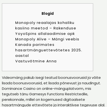
Blogid
Monopoly reaalajas kohaliku
kasiino meetod – Rakenduse
YoyoSpins allalaadimise apk
Monopoly Alive – Mängi veebis
Kanada parimates
hasartmänguettevõtetes 2025.
aastal
Vastuvõtmine Anna
Videomäng pakub isegi teatud boonusvoorusid ja võite
lisada boonusvoorusid, et lisada põnevust ja naudingut.
Dominance Casino on online-mänguplatvorm, mis
tegutseb tänu Gamesys Functions Restrictedile,
perekonnale, millel on kogemused digitaalsete
hasartmängude ettevõtete ja interaktiivse tegevuse alal.