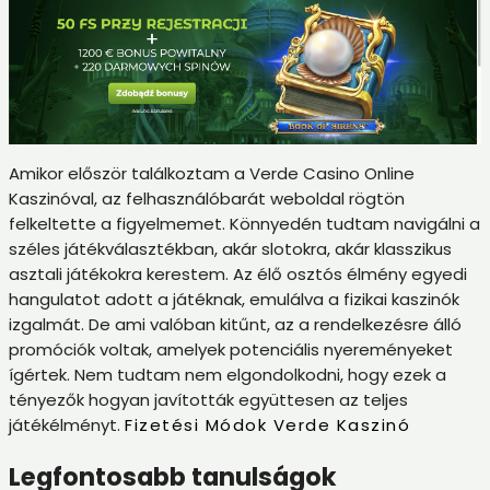
Amikor először találkoztam a Verde Casino Online
Kaszinóval, az felhasználóbarát weboldal rögtön
felkeltette a figyelmemet. Könnyedén tudtam navigálni a
széles játékválasztékban, akár slotokra, akár klasszikus
asztali játékokra kerestem. Az élő osztós élmény egyedi
hangulatot adott a játéknak, emulálva a fizikai kaszinók
izgalmát. De ami valóban kitűnt, az a rendelkezésre álló
promóciók voltak, amelyek potenciális nyereményeket
ígértek. Nem tudtam nem elgondolkodni, hogy ezek a
tényezők hogyan javították együttesen az teljes
játékélményt.
Fizetési Módok Verde Kaszinó
Legfontosabb tanulságok