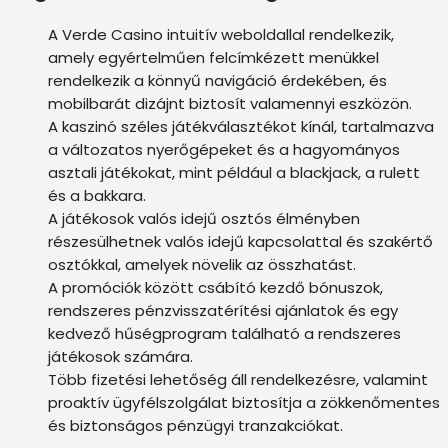
A Verde Casino intuitív weboldallal rendelkezik,
amely egyértelműen felcímkézett menükkel
rendelkezik a könnyű navigáció érdekében, és
mobilbarát dizájnt biztosít valamennyi eszközön.
A kaszinó széles játékválasztékot kínál, tartalmazva
a változatos nyerőgépeket és a hagyományos
asztali játékokat, mint például a blackjack, a rulett
és a bakkara.
A játékosok valós idejű osztós élményben
részesülhetnek valós idejű kapcsolattal és szakértő
osztókkal, amelyek növelik az összhatást.
A promóciók között csábító kezdő bónuszok,
rendszeres pénzvisszatérítési ajánlatok és egy
kedvező hűségprogram található a rendszeres
játékosok számára.
Több fizetési lehetőség áll rendelkezésre, valamint
proaktív ügyfélszolgálat biztosítja a zökkenőmentes
és biztonságos pénzügyi tranzakciókat.