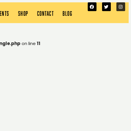
VENTS
SHOP
CONTACT
BLOG
ngle.php
on line
11