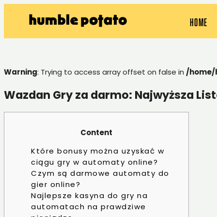
HOME
Warning
: Trying to access array offset on false in
/home/
Wazdan Gry za darmo: Najwyższa List
Content
Które bonusy można uzyskać w
ciągu gry w automaty online?
Czym są darmowe automaty do
gier online?
Najlepsze kasyna do gry na
automatach na prawdziwe