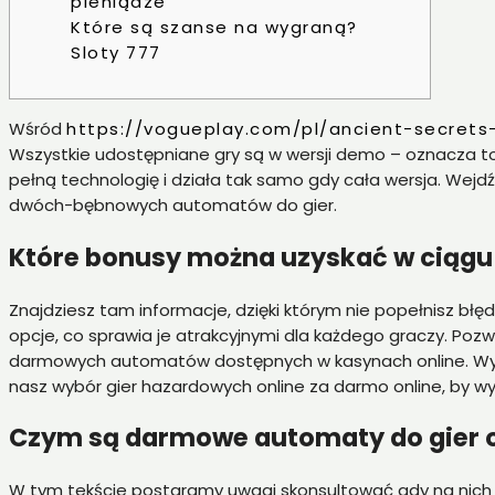
pieniądze
Które są szanse na wygraną?
Sloty 777
Wśród
https://vogueplay.com/pl/ancient-secrets-
Wszystkie udostępniane gry są w wersji demo – oznacza t
pełną technologię i działa tak samo gdy cała wersja.
Wejdź
dwóch-bębnowych automatów do gier.
Które bonusy można uzyskać w ciągu
Znajdziesz tam informacje, dzięki którym nie popełnisz bł
opcje, co sprawia je atrakcyjnymi dla każdego graczy. P
darmowych automatów dostępnych w kasynach online. Wybi
nasz wybór gier hazardowych online za darmo online, by wy
Czym są darmowe automaty do gier o
W tym tekście postaramy uwagi skonsultować gdy na nich g