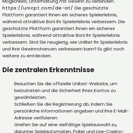
Möglichkeit, Unterhaltung mit Gewinn zu verbinden.
https://unicpt.com/de-at/
Die geschützte
Plattform garantiert Ihnen ein sicheres Spielerlebnis,
während attraktive Boni Ihr Spielerlebnis verbessern. Die
geschützte Plattform garantiert Ihnen ein sicheres
Spielerlebnis, während attraktive Boni Ihr Spielerlebnis
verbessern. Sind Sie neugierig, wie UniBet Ihr Spielerlebnis
und Ihre Gewinnchancen verbessern kann? Es gibt noch
weitere zu entdecken.
Die zentralen Erkenntnisse
Besuchen Sie die offizielle Unibet-Website, um
beizutreten und die Sicherheit Ihres Kontos zu
gewährleisten.
Schließen Sie die Registrierung ab, indem Sie
persönliche Informationen angeben und Ihre E-Mail-
Adresse verifizieren.
Greifen Sie auf eine vielfältige Spielauswahl zu,
darunter Spielautomaten, Poker und Live-Casino-