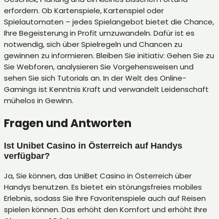
erfordern. Ob Kartenspiele, Kartenspiel oder
Spielautomaten – jedes Spielangebot bietet die Chance,
Ihre Begeisterung in Profit umzuwandeln. Dafür ist es
notwendig, sich über Spielregeln und Chancen zu
gewinnen zu informieren. Bleiben Sie initiativ: Gehen Sie zu
Sie Webforen, analysieren Sie Vorgehensweisen und
sehen Sie sich Tutorials an. In der Welt des Online-
Gamings ist Kenntnis Kraft und verwandelt Leidenschaft
mühelos in Gewinn.
Fragen und Antworten
Ist Unibet Casino in Österreich auf Handys
verfügbar?
Ja, Sie können, das UniBet Casino in Österreich über
Handys benutzen. Es bietet ein störungsfreies mobiles
Erlebnis, sodass Sie Ihre Favoritenspiele auch auf Reisen
spielen können. Das erhöht den Komfort und erhöht Ihre