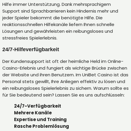
Hilfe immer Unterstützung. Dank mehrsprachigem
Support sind Sprachbarrieren kein Hindernis mehr und
jeder Spieler bekommt die benötigte Hilfe. Die
reaktionsschnellen Hilfekanäle liefern Ihnen schnelle
Lösungen und gewährleisten ein reibungsloses und
stressfreies Spielerlebnis.
24/7-Hilfeverfügbarkeit
Der Kundensupport ist oft der heimliche Held im Online-
Casino-Erlebnis und fungiert als wichtige Brücke zwischen
der Website und ihren Benutzern. Im UniBet Casino ist das
Personal stets gewillt, Ihre Anliegen effektiv zu lösen und
ein reibungsloses Spielerlebnis zu sichern. Warum sollte es
für Sie bedeutend sein? Lassen Sie es uns aufschlüsseln:
24/7-Verfügbarkeit
Mehrere Kanäle
Expertise und Training
Rasche Problemlösung