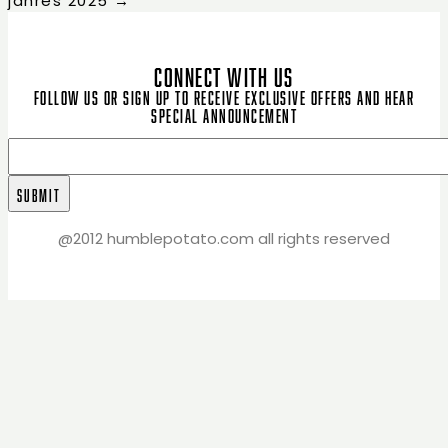
jahres 2025
→
CONNECT WITH US
Follow us or sign up to receive exclusive offers and hear
special announcement
@2012 humblepotato.com all rights reserved