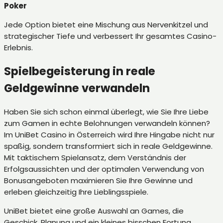
Poker
Jede Option bietet eine Mischung aus Nervenkitzel und
strategischer Tiefe und verbessert Ihr gesamtes Casino-
Erlebnis.
Spielbegeisterung in reale
Geldgewinne verwandeln
Haben Sie sich schon einmal überlegt, wie Sie Ihre Liebe
zum Gamen in echte Belohnungen verwandeln können?
Im UniBet Casino in Österreich wird Ihre Hingabe nicht nur
spaßig, sondern transformiert sich in reale Geldgewinne.
Mit taktischem Spielansatz, dem Verständnis der
Erfolgsaussichten und der optimalen Verwendung von
Bonusangeboten maximieren Sie Ihre Gewinne und
erleben gleichzeitig Ihre Lieblingsspiele.
UniBet bietet eine große Auswahl an Games, die
Geschick, Planung und ein kleines bisschen Fortuna