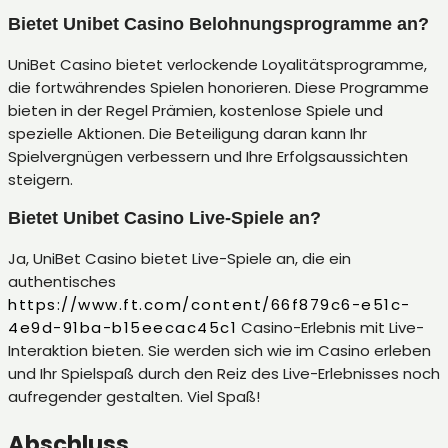
Bietet Unibet Casino Belohnungsprogramme an?
UniBet Casino bietet verlockende Loyalitätsprogramme,
die fortwährendes Spielen honorieren. Diese Programme
bieten in der Regel Prämien, kostenlose Spiele und
spezielle Aktionen. Die Beteiligung daran kann Ihr
Spielvergnügen verbessern und Ihre Erfolgsaussichten
steigern.
Bietet Unibet Casino Live-Spiele an?
Ja, UniBet Casino bietet Live-Spiele an, die ein
authentisches
https://www.ft.com/content/66f879c6-e51c-
4e9d-91ba-b15eecac45c1
Casino-Erlebnis mit Live-
Interaktion bieten. Sie werden sich wie im Casino erleben
und Ihr Spielspaß durch den Reiz des Live-Erlebnisses noch
aufregender gestalten. Viel Spaß!
Abschluss