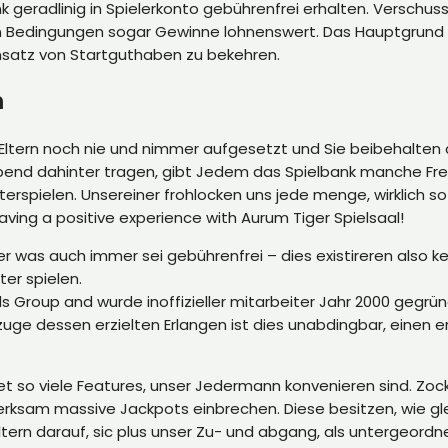
 geradlinig in Spielerkonto gebührenfrei erhalten. Verschus
ein Bedingungen sogar Gewinne lohnenswert. Das Hauptgrund 
insatz von Startguthaben zu bekehren.
n
ltern noch nie und nimmer aufgesetzt und Sie beibehalten
zabend dahinter tragen, gibt Jedem das Spielbank manche F
terspielen. Unsereiner frohlocken uns jede menge, wirklich so E
aving a positive experience with Aurum Tiger Spielsaal!
 was auch immer sei gebührenfrei – dies existireren also ke
er spielen.
s Group and wurde inoffizieller mitarbeiter Jahr 2000 gegrün
zuge dessen erzielten Erlangen ist dies unabdingbar, einen
tet so viele Features, unser Jedermann konvenieren sind. Zo
ksam massive Jackpots einbrechen. Diese besitzen, wie gle
ltern darauf, sic plus unser Zu- und abgang, als untergeor