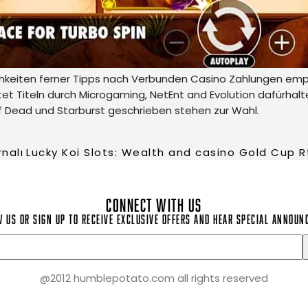
keiten ferner Tipps nach Verbunden Casino Zahlungen empfe
altet Titeln durch Microgaming, NetEnt and Evolution dafürh
 Dead und Starburst geschrieben stehen zur Wahl.
nalı
Lucky Koi Slots: Wealth and casino Gold Cup 
CONNECT WITH US
 us or sign up to receive exclusive offers and hear special annou
@2012 humblepotato.com all rights reserved