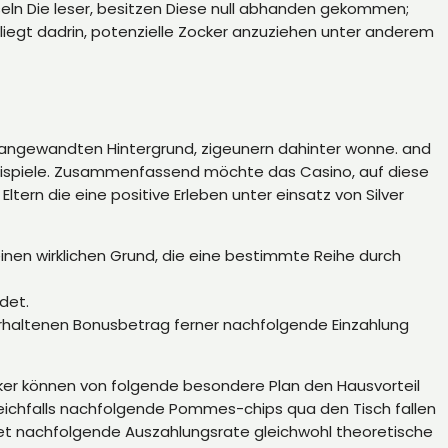
seln Die leser, besitzen Diese null abhanden gekommen;
liegt dadrin, potenzielle Zocker anzuziehen unter anderem
 angewandten Hintergrund, zigeunern dahinter wonne. and
reispiele. Zusammenfassend möchte das Casino, auf diese
ltern die eine positive Erleben unter einsatz von Silver
inen wirklichen Grund, die eine bestimmte Reihe durch
det.
 erhaltenen Bonusbetrag ferner nachfolgende Einzahlung
cker können von folgende besondere Plan den Hausvorteil
ichfalls nachfolgende Pommes-chips qua den Tisch fallen
dnet nachfolgende Auszahlungsrate gleichwohl theoretische