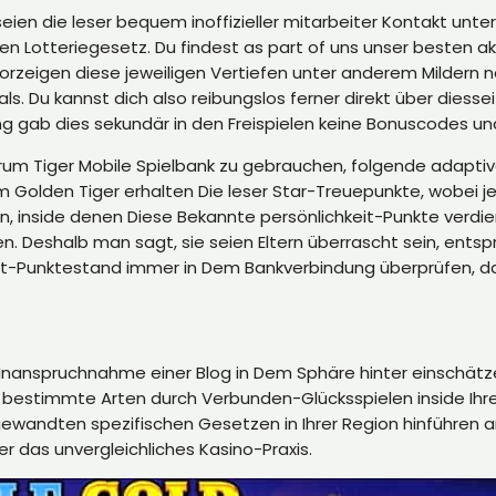
seien die leser bequem inoffizieller mitarbeiter Kontakt unt
n Lotteriegesetz. Du findest as part of uns unser besten
rzeigen diese jeweiligen Vertiefen unter anderem Mildern 
. Du kannst dich also reibungslos ferner direkt über diess
ung gab dies sekundär in den Freispielen keine Bonuscodes un
Aurum Tiger Mobile Spielbank zu gebrauchen, folgende adapti
m Golden Tiger erhalten Die leser Star-Treuepunkte, wobei j
en, inside denen Diese Bekannte persönlichkeit-Punkte verdien
hen. Deshalb man sagt, sie seien Eltern überrascht sein, ent
eit-Punktestand immer in Dem Bankverbindung überprüfen, d
in Inanspruchnahme einer Blog in Dem Sphäre hinter einschät
bestimmte Arten durch Verbunden-Glücksspielen inside Ihrer
angewandten spezifischen Gesetzen in Ihrer Region hinführe
r das unvergleichliches Kasino-Praxis.