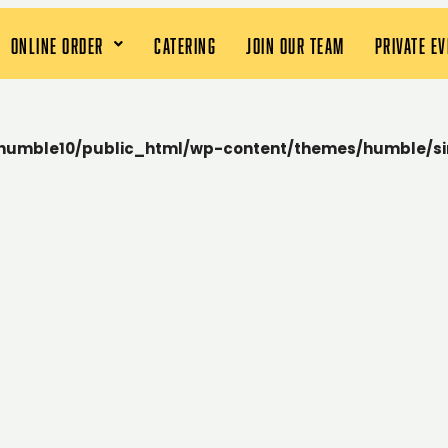
ONLINE ORDER
CATERING
JOIN OUR TEAM
PRIVATE E
humble10/public_html/wp-content/themes/humble/si