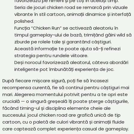
favorizează pe nimeni și pe toți în același timp.
Seria de jocuri chicken road se remarcă prin vizuale
vibrante în stil cartoon, animații dinamice și interfață
polished.
Funcția “Chicken Run” se activează aleatoriu în
timpul gameplay-ului de bază, trimițând găini wild să
zburde pe rolele tale și garantând câștiguri.
Această informație te poate ajuta să-ți refinezi
strategia pentru rundele viitoare.
Deși norocul favorizează aleatorul, câteva abordări
inteligente pot îmbunătăți experiența de joc.
După fiecare mișcare sigură, poți fie să încasezi
recompensa curentă, fie să continui pentru câștiguri mai
mari. Alegerea momentului potrivit pentru a te opri este
crucială — o singură greșeală îți poate șterge câștigurile,
făcând timing-ul și disciplina elemente cheie ale
succesului. jocul chicken road are grafică unică de tip
cartoon, cu o paletă de culori vibrantă și animații fluide
care captează complet experiența casual de gameplay.