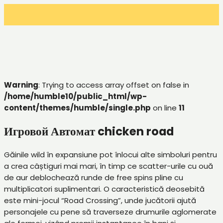
Warning
: Trying to access array offset on false in
/home/humble10/public_html/wp-
content/themes/humble/single.php
on line
11
Игровой Автомат chicken road
Găinile wild în expansiune pot înlocui alte simboluri pentru
a crea câștiguri mai mari, în timp ce scatter-urile cu ouă
de aur deblochează runde de free spins pline cu
multiplicatori suplimentari. O caracteristică deosebită
este mini-jocul “Road Crossing”, unde jucătorii ajută
personajele cu pene să traverseze drumurile aglomerate