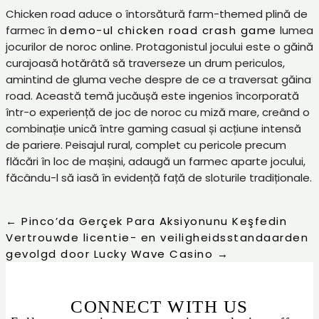
Chicken road aduce o întorsătură farm-themed plină de
farmec în
demo-ul chicken road crash game
lumea
jocurilor de noroc online. Protagonistul jocului este o găină
curajoasă hotărâtă să traverseze un drum periculos,
amintind de gluma veche despre de ce a traversat găina
road. Această temă jucăușă este ingenios încorporată
într-o experiență de joc de noroc cu miză mare, creând o
combinație unică între gaming casual și acțiune intensă
de pariere. Peisajul rural, complet cu pericole precum
flăcări în loc de mașini, adaugă un farmec aparte jocului,
făcându-l să iasă în evidență față de sloturile tradiționale.
←
Pinco’da Gerçek Para Aksiyonunu Keşfedin
Vertrouwde licentie- en veiligheidsstandaarden
gevolgd door Lucky Wave Casino
→
CONNECT WITH US