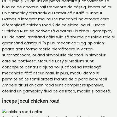
Cu 5 role și 25 de linii de plată, permite jucătorilor să se
bucure de oportunități frecvente de câștig, împreună cu
un gameplay distractiv cu tematică rurală. ✨ Innout
Games a integrat mai multe mecanici inovatoare care
diferențiază chicken road 2 de celelalte jocuri. Funcția
“Chicken Run” se activează aleatoriu în timpul gameplay-
ului de bază, trimițând găini wild să zburde pe rolele tale și
garantând câștiguri. În plus, mecanica “Egg-splosion”
poate transforma rotirile pierdătoare în victorii
surprinzătoare, ouând simbolurile aleatorii în simboluri
care se potrivesc. Modurile Easy și Medium sunt
concepute pentru a ajuta noii jucători să înțeleagă
mecanicile fără riscuri mari. În plus, modul demo îți
permite să te familiarizezi înainte de a paria bani reali.
Ambele titluri chicken road sunt complet responsive,
oferind un gameplay fluid pe desktop, mobile și tabletă.
Începe jocul chicken road