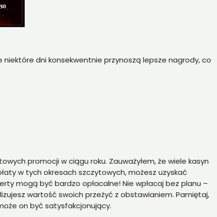
 niektóre dni konsekwentnie przynoszą lepsze nagrody, co
owych promocji w ciągu roku. Zauważyłem, że wiele kasyn
wpłaty w tych okresach szczytowych, możesz uzyskać
erty mogą być bardzo opłacalne! Nie wpłacaj bez planu –
ujesz wartość swoich przeżyć z obstawianiem. Pamiętaj,
 może on być satysfakcjonujący.