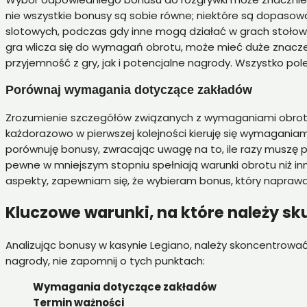
nie wszystkie bonusy są sobie równe; niektóre są dopasow
slotowych, podczas gdy inne mogą działać w grach stołowyc
gra wlicza się do wymagań obrotu, może mieć duże znacz
przyjemność z gry, jak i potencjalne nagrody. Wszystko po
Porównaj wymagania dotyczące zakładów
Zrozumienie szczegółów związanych z wymaganiami obrotu
każdorazowo w pierwszej kolejności kieruję się wymagania
porównuję bonusy, zwracając uwagę na to, ile razy muszę 
pewne w mniejszym stopniu spełniają warunki obrotu niż i
aspekty, zapewniam się, że wybieram bonus, który naprawd
Kluczowe warunki, na które należy sku
Analizując bonusy w kasynie Legiano, należy skoncentrować
nagrody, nie zapomnij o tych punktach:
Wymagania dotyczące zakładów
Termin ważności