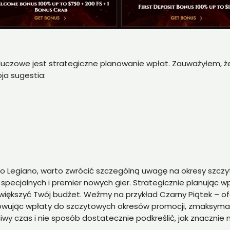
luczowe jest strategiczne planowanie wpłat. Zauważyłem, że
ja sugestia:
 Legiano, warto zwrócić szczególną uwagę na okresy szczyt
pecjalnych i premier nowych gier. Strategicznie planując 
iększyć Twój budżet. Weźmy na przykład Czarny Piątek – of
ując wpłaty do szczytowych okresów promocji, zmaksymaliz
wy czas i nie sposób dostatecznie podkreślić, jak znacznie