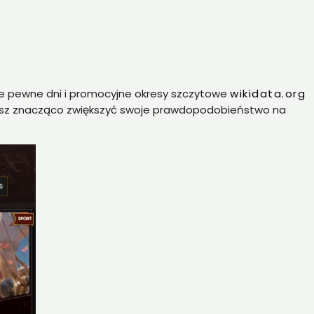
e pewne dni i promocyjne okresy szczytowe
wikidata.org
żesz znacząco zwiększyć swoje prawdopodobieństwo na