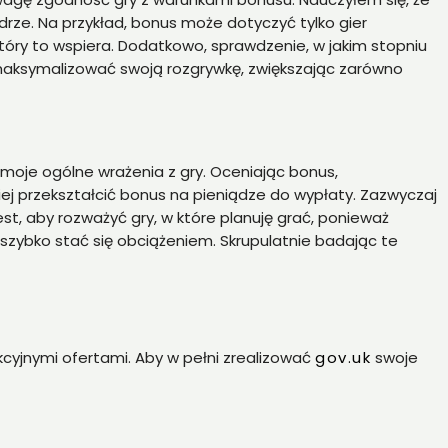
rze. Na przykład, bonus może dotyczyć tylko gier
tóry to wspiera. Dodatkowo, sprawdzenie, w jakim stopniu
maksymalizować swoją rozgrywkę, zwiększając zarówno
je ogólne wrażenia z gry. Oceniając bonus,
ej przekształcić bonus na pieniądze do wypłaty. Zazwyczaj
t, aby rozważyć gry, w które planuję grać, ponieważ
szybko stać się obciążeniem. Skrupulatnie badając te
kcyjnymi ofertami. Aby w pełni zrealizować
gov.uk
swoje