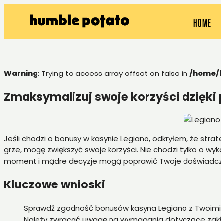
HOME
Warning
: Trying to access array offset on false in
/home/
Zmaksymalizuj swoje korzyści dzięki
Jeśli chodzi o bonusy w kasynie Legiano, odkryłem, że st
grze, mogę zwiększyć swoje korzyści. Nie chodzi tylko o wyk
moment i mądre decyzje mogą poprawić Twoje doświadczen
Kluczowe wnioski
Sprawdź zgodność bonusów kasyna Legiano z Twoimi p
Należy zwracać uwagę na wymagania dotyczące zakła