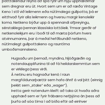
þátttakendur reyna að spá fyrir um nýju upphæðirnar
sem dregnar eru út. Hvort sem um er að ræða Vintage
Keno í stíl við leikmenn eða nútímalega gullpotta, þá er
eitthvað fyrir alla leikmenn og hversu margir kenoleikir
koma. Netkeno býður upp á spennandi afþreyingu,
sérstaklega þennan klassíska lottóleik.
Ýmsar gerðir af
netkenoleikjum eru í boði til að mæta þörfum hvers
atvinnumanns, þar á meðal hefðbundið netkeno,
nútímalegt gullpottakeno og rauntíma
umboðsmannskeno.
Hugsaðu um þemað, myndina, hljóðgæðin og
notendaupplifunina til að fá heildarskemmtun sem
er virkilega þess virði.
Á netinu eru hagnaður kenó í raun
margföldunarþættir sem hafa áhrif á val þitt (einnig
þekkt sem „stake“ eða „wager“).
Þetta gerir notendum kleift að taka út hvaða aðra
upphæð sem er fyrir frábæra netþjóna án þess að
þurfa að sóa tíma í að bíða eftir að einhver