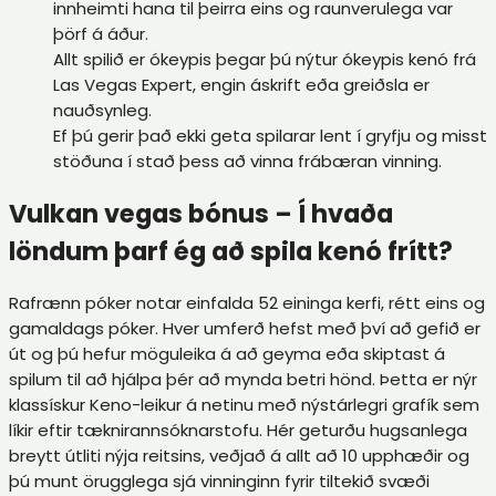
innheimti hana til þeirra eins og raunverulega var
þörf á áður.
Allt spilið er ókeypis þegar þú nýtur ókeypis kenó frá
Las Vegas Expert, engin áskrift eða greiðsla er
nauðsynleg.
Ef þú gerir það ekki geta spilarar lent í gryfju og misst
stöðuna í stað þess að vinna frábæran vinning.
Vulkan vegas bónus – Í hvaða
löndum þarf ég að spila kenó frítt?
Rafrænn póker notar einfalda 52 eininga kerfi, rétt eins og
gamaldags póker. Hver umferð hefst með því að gefið er
út og þú hefur möguleika á að geyma eða skiptast á
spilum til að hjálpa þér að mynda betri hönd. Þetta er nýr
klassískur Keno-leikur á netinu með nýstárlegri grafík sem
líkir eftir tæknirannsóknarstofu. Hér geturðu hugsanlega
breytt útliti nýja reitsins, veðjað á allt að 10 upphæðir og
þú munt örugglega sjá vinninginn fyrir tiltekið svæði