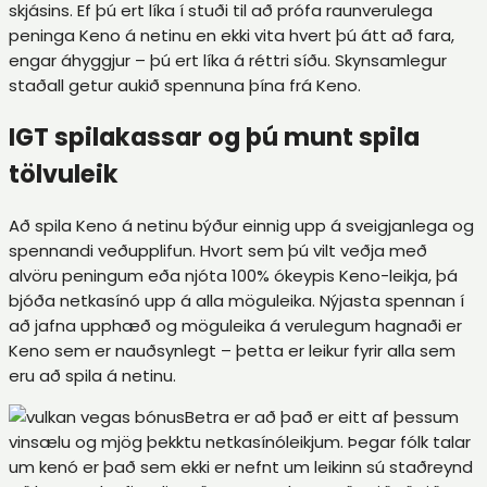
skjásins. Ef þú ert líka í stuði til að prófa raunverulega
peninga Keno á netinu en ekki vita hvert þú átt að fara,
engar áhyggjur – þú ert líka á réttri síðu. Skynsamlegur
staðall getur aukið spennuna þína frá Keno.
IGT spilakassar og þú munt spila
tölvuleik
Að spila Keno á netinu býður einnig upp á sveigjanlega og
spennandi veðupplifun. Hvort sem þú vilt veðja með
alvöru peningum eða njóta 100% ókeypis Keno-leikja, þá
bjóða netkasínó upp á alla möguleika. Nýjasta spennan í
að jafna upphæð og möguleika á verulegum hagnaði er
Keno sem er nauðsynlegt – þetta er leikur fyrir alla sem
eru að spila á netinu.
Betra er að það er eitt af þessum
vinsælu og mjög þekktu netkasínóleikjum. Þegar fólk talar
um kenó er það sem ekki er nefnt um leikinn sú staðreynd