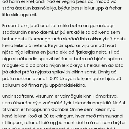
að hann er krefjandi. Það er vegna þess að, miðað við
stóra áætlun kasínóleikja, býður þessi leikur upp á frekar
litla skilningsferil.
En samt ekki, það er alltaf miklu betra en gamaldags
staðbundin Keno dæmi. Ef þú ert að leita að Keno sem
hefur bestu líkurnar geturðu skoðað lista okkar yfir 7 bestu
Keno leikina á netinu. Reyndir spilarar vilja annað hvort
njóta nýja leiksins en þurfa ekki að fjarlægja neitt. Til að
eiga staðbundin spilavítissíður er betra að bjóða spilara
möguleika á að prófa nýjan leik ókeypis heldur en að láta
þá aldrei prófa nýjasta spilavítisleikinn samt. Einnig að
prófa nokkrar lotur af 100% ókeypis leikjum getur hjálpað
spilurum að finna nýju uppáhaldsleikina.
Undir stafrænu vísunum er valmöguleikinn Hámarksval,
sem ákvarðar nýja veðmálið fyrir takmörkunargildið. Neðst
til vinstri er hnappurinn Gamble Online sem ræsir nýja
kenó leikinn. Röð af 20 teikningum, hver með mismunandi
stillingum, rúllar af leið og þú munt detta á reit sem brýtur