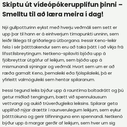
Skiptu út vídeópókerupplifun þinni –
Smelltu til að læra meira í dag!
Nýi gullpotturinn eykst með hverju veðmáli sem sett er
upp þar til hann er á einhverjum tímapunkti unninn, sem
leiðir líklega til gríðarlegra útborgana. Þessir Keno-leikir
fela í sér þátttakendur sem eru að taka þátt í að víkja frá
lífsstílsbreytingum. Netkeno-spilavíti bjóða upp á
fjölbreyttar útgáfur af leikjum, sem bjóða upp á
mismunandi sýningar og veðmál. Hvort sem um er að
ræða gamalt Keno, þemaleiki eða fjölspilaleiki, þá er
yfirleitt valmöguleiki sem hentar spilaranum.
Þessi tegund leiks býður upp á rauntíma boltadrátt og þú
getur miðlað tengingum, bætt við spennulausum
vettvangi og aukið trúverðugleika leiksins. Spilarar geta
upplifað nýjar drættir í raunverulegum leikjum, sem eykur
þátttökuna og gerir tilfinninguna enn spennandi. Netkenó
býður upp á margar gerðir af leikjum, sem hver um sig