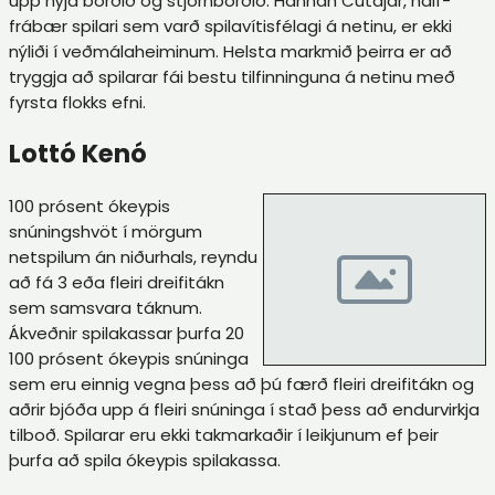
upp nýja borðið og stjórnborðið. Hannah Cutajar, hálf-
frábær spilari sem varð spilavítisfélagi á netinu, er ekki
nýliði í veðmálaheiminum. Helsta markmið þeirra er að
tryggja að spilarar fái bestu tilfinninguna á netinu með
fyrsta flokks efni.
Lottó Kenó
100 prósent ókeypis
snúningshvöt í mörgum
netspilum án niðurhals, reyndu
að fá 3 eða fleiri dreifitákn
sem samsvara táknum.
Ákveðnir spilakassar þurfa 20
100 prósent ókeypis snúninga
sem eru einnig vegna þess að þú færð fleiri dreifitákn og
aðrir bjóða upp á fleiri snúninga í stað þess að endurvirkja
tilboð. Spilarar eru ekki takmarkaðir í leikjunum ef þeir
þurfa að spila ókeypis spilakassa.