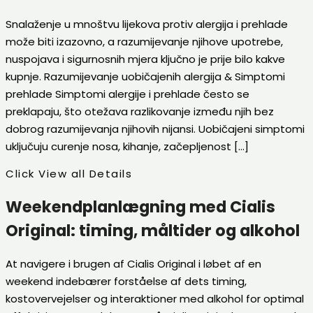
Snalaženje u mnoštvu lijekova protiv alergija i prehlade
može biti izazovno, a razumijevanje njihove upotrebe,
nuspojava i sigurnosnih mjera ključno je prije bilo kakve
kupnje. Razumijevanje uobičajenih alergija & Simptomi
prehlade Simptomi alergije i prehlade često se
preklapaju, što otežava razlikovanje između njih bez
dobrog razumijevanja njihovih nijansi. Uobičajeni simptomi
uključuju curenje nosa, kihanje, začepljenost […]
Click View all Details
Weekendplanlægning med Cialis
Original: timing, måltider og alkohol
At navigere i brugen af ​​Cialis Original i løbet af en
weekend indebærer forståelse af dets timing,
kostovervejelser og interaktioner med alkohol for optimal