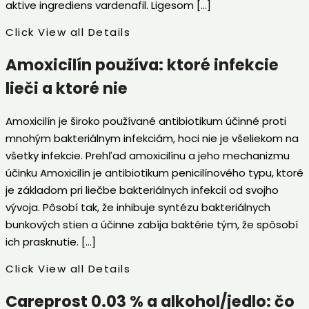
aktive ingrediens vardenafil. Ligesom […]
Click View all Details
Amoxicilín používa: ktoré infekcie
lieči a ktoré nie
Amoxicilín je široko používané antibiotikum účinné proti
mnohým bakteriálnym infekciám, hoci nie je všeliekom na
všetky infekcie. Prehľad amoxicilínu a jeho mechanizmu
účinku Amoxicilín je antibiotikum penicilínového typu, ktoré
je základom pri liečbe bakteriálnych infekcií od svojho
vývoja. Pôsobí tak, že inhibuje syntézu bakteriálnych
bunkových stien a účinne zabíja baktérie tým, že spôsobí
ich prasknutie. […]
Click View all Details
Careprost 0.03 % a alkohol/jedlo: čo