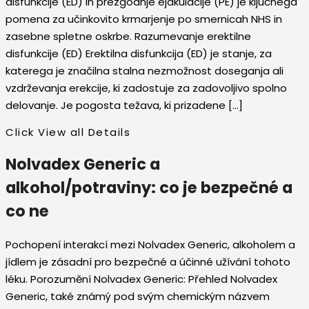
disfunkcije (ED) in prezgodnje ejakulacije (PE) je ključnega
pomena za učinkovito krmarjenje po smernicah NHS in
zasebne spletne oskrbe. Razumevanje erektilne
disfunkcije (ED) Erektilna disfunkcija (ED) je stanje, za
katerega je značilna stalna nezmožnost doseganja ali
vzdrževanja erekcije, ki zadostuje za zadovoljivo spolno
delovanje. Je pogosta težava, ki prizadene […]
Click View all Details
Nolvadex Generic a
alkohol/potraviny: co je bezpečné a
co ne
Pochopení interakcí mezi Nolvadex Generic, alkoholem a
jídlem je zásadní pro bezpečné a účinné užívání tohoto
léku. Porozumění Nolvadex Generic: Přehled Nolvadex
Generic, také známý pod svým chemickým názvem