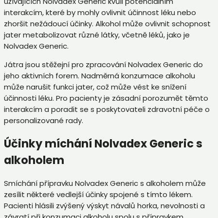
užívajících Nolvadex Generic kvůli potenciálním
interakcím, které by mohly ovlivnit účinnost léku nebo
zhoršit nežádoucí účinky. Alkohol může ovlivnit schopnost
jater metabolizovat různé látky, včetně léků, jako je
Nolvadex Generic.
Játra jsou stěžejní pro zpracování Nolvadex Generic do
jeho aktivních forem. Nadměrná konzumace alkoholu
může narušit funkci jater, což může vést ke snížení
účinnosti léku. Pro pacienty je zásadní porozumět těmto
interakcím a poradit se s poskytovateli zdravotní péče o
personalizované rady.
Účinky míchání Nolvadex Generic s
alkoholem
Smíchání přípravku Nolvadex Generic s alkoholem může
zesílit některé vedlejší účinky spojené s tímto lékem.
Pacienti hlásili zvýšený výskyt návalů horka, nevolnosti a
závratí při konzumaci alkoholu spolu s přípravkem