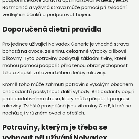
podpořili celkové zdraví a optimalizovali výsledky léčby.
Rozmanitá a výživná strava může pomoci při zvládání
vedlejších účinků a podporovat hojení.
Doporučená dietní pravidla
Pro jedince užívající Nolvadex Generic je vhodná strava
bohatá na ovoce, zeleninu, celozrnné výrobky a libové
bílkoviny. Tyto potraviny poskytují základní živiny, které
mohou pomoci podpořit přirozenou obranyschopnost
těla a zlepšit zotavení během léčby rakoviny.
Kromě toho může zahrnutí potravin s vysokým obsahem
antioxidantů poskytnout další výhody. Antioxidanty bojují
proti oxidativnímu stresu, který může přispět k progresi
rakoviny. Zvláště prospěšné jsou vitamíny C a E, které se
nacházejí v různém ovoci a ořeších.
Potraviny, kterým je třeba se
vyhnout při užívání Nolvadex