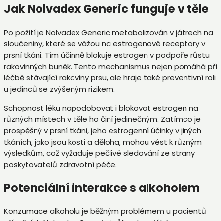
Jak Nolvadex Generic funguje v těle
Po požití je Nolvadex Generic metabolizován v játrech na
sloučeniny, které se vážou na estrogenové receptory v
prsní tkáni. Tím účinně blokuje estrogen v podpoře růstu
rakovinných buněk. Tento mechanismus nejen pomáhá při
léčbě stávající rakoviny prsu, ale hraje také preventivní roli
u jedinců se zvýšeným rizikem.
Schopnost léku napodobovat i blokovat estrogen na
různých místech v těle ho činí jedinečným. Zatímco je
prospěšný v prsní tkáni, jeho estrogenní účinky v jiných
tkáních, jako jsou kosti a děloha, mohou vést k různým
výsledkům, což vyžaduje pečlivé sledování ze strany
poskytovatelů zdravotní péče.
Potenciální interakce s alkoholem
Konzumace alkoholu je běžným problémem u pacientů