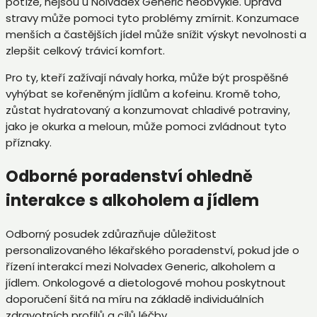
potíže, nejsou u Nolvadex Generic neobvyklé. Úprava
stravy může pomoci tyto problémy zmírnit. Konzumace
menších a častějších jídel může snížit výskyt nevolnosti a
zlepšit celkový trávicí komfort.
Pro ty, kteří zažívají návaly horka, může být prospěšné
vyhýbat se kořeněným jídlům a kofeinu. Kromě toho,
zůstat hydratovaný a konzumovat chladivé potraviny,
jako je okurka a meloun, může pomoci zvládnout tyto
příznaky.
Odborné poradenství ohledně
interakce s alkoholem a jídlem
Odborný posudek zdůrazňuje důležitost
personalizovaného lékařského poradenství, pokud jde o
řízení interakcí mezi Nolvadex Generic, alkoholem a
jídlem. Onkologové a dietologové mohou poskytnout
doporučení šitá na míru na základě individuálních
zdravotních profilů a cílů léčby.