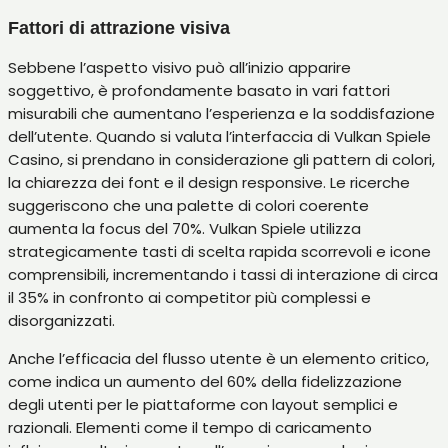
Fattori di attrazione visiva
Sebbene l’aspetto visivo può all’inizio apparire
soggettivo, è profondamente basato in vari fattori
misurabili che aumentano l’esperienza e la soddisfazione
dell’utente. Quando si valuta l’interfaccia di Vulkan Spiele
Casino, si prendano in considerazione gli pattern di colori,
la chiarezza dei font e il design responsive. Le ricerche
suggeriscono che una palette di colori coerente
aumenta la focus del 70%. Vulkan Spiele utilizza
strategicamente tasti di scelta rapida scorrevoli e icone
comprensibili, incrementando i tassi di interazione di circa
il 35% in confronto ai competitor più complessi e
disorganizzati.
Anche l’efficacia del flusso utente è un elemento critico,
come indica un aumento del 60% della fidelizzazione
degli utenti per le piattaforme con layout semplici e
razionali. Elementi come il tempo di caricamento