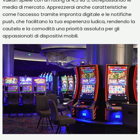
media di mercato. Apprezzerai anche caratteristiche
come l’accesso tramite impronta digitale e le notifiche
push, che facilitano la tua esperienza ludica, rendendo la
cautela e la comodità una priorità assoluta per gli
appassionati di dispositivi mobili.