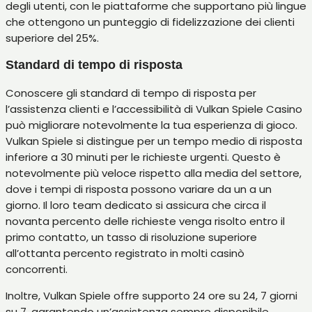
degli utenti, con le piattaforme che supportano più lingue
che ottengono un punteggio di fidelizzazione dei clienti
superiore del 25%.
Standard di tempo di risposta
Conoscere gli standard di tempo di risposta per
l’assistenza clienti e l’accessibilità di Vulkan Spiele Casino
può migliorare notevolmente la tua esperienza di gioco.
Vulkan Spiele si distingue per un tempo medio di risposta
inferiore a 30 minuti per le richieste urgenti. Questo è
notevolmente più veloce rispetto alla media del settore,
dove i tempi di risposta possono variare da un a un
giorno. Il loro team dedicato si assicura che circa il
novanta percento delle richieste venga risolto entro il
primo contatto, un tasso di risoluzione superiore
all’ottanta percento registrato in molti casinò
concorrenti.
Inoltre, Vulkan Spiele offre supporto 24 ore su 24, 7 giorni
su 7, garantendo un’assistenza sempre disponibile