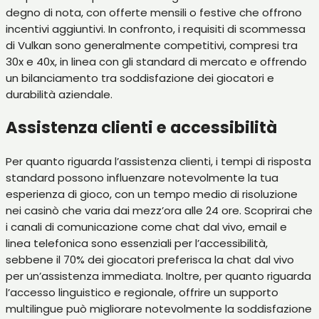
degno di nota, con offerte mensili o festive che offrono
incentivi aggiuntivi. In confronto, i requisiti di scommessa
di Vulkan sono generalmente competitivi, compresi tra
30x e 40x, in linea con gli standard di mercato e offrendo
un bilanciamento tra soddisfazione dei giocatori e
durabilità aziendale.
Assistenza clienti e accessibilità
Per quanto riguarda l’assistenza clienti, i tempi di risposta
standard possono influenzare notevolmente la tua
esperienza di gioco, con un tempo medio di risoluzione
nei casinò che varia dai mezz’ora alle 24 ore. Scoprirai che
i canali di comunicazione come chat dal vivo, email e
linea telefonica sono essenziali per l’accessibilità,
sebbene il 70% dei giocatori preferisca la chat dal vivo
per un’assistenza immediata. Inoltre, per quanto riguarda
l’accesso linguistico e regionale, offrire un supporto
multilingue può migliorare notevolmente la soddisfazione