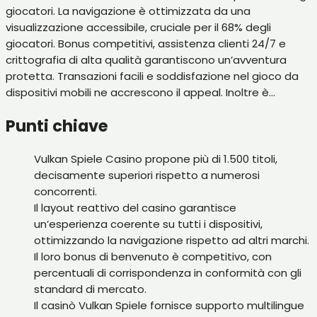
giocatori. La navigazione è ottimizzata da una
visualizzazione accessibile, cruciale per il 68% degli
giocatori. Bonus competitivi, assistenza clienti 24/7 e
crittografia di alta qualità garantiscono un’avventura
protetta. Transazioni facili e soddisfazione nel gioco da
dispositivi mobili ne accrescono il appeal. Inoltre è…
Punti chiave
Vulkan Spiele Casino propone più di 1.500 titoli,
decisamente superiori rispetto a numerosi
concorrenti.
Il layout reattivo del casino garantisce
un’esperienza coerente su tutti i dispositivi,
ottimizzando la navigazione rispetto ad altri marchi.
Il loro bonus di benvenuto è competitivo, con
percentuali di corrispondenza in conformità con gli
standard di mercato.
Il casinò Vulkan Spiele fornisce supporto multilingue