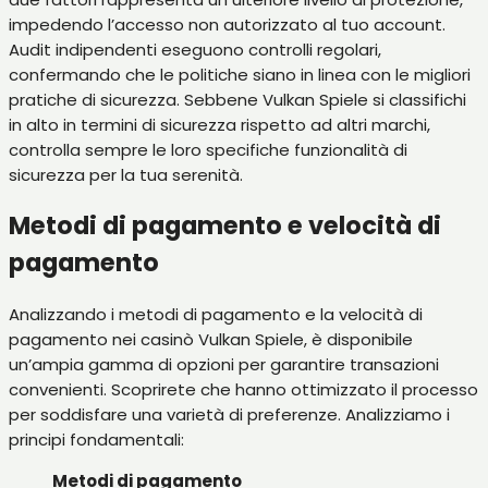
impedendo l’accesso non autorizzato al tuo account.
Audit indipendenti eseguono controlli regolari,
confermando che le politiche siano in linea con le migliori
pratiche di sicurezza. Sebbene Vulkan Spiele si classifichi
in alto in termini di sicurezza rispetto ad altri marchi,
controlla sempre le loro specifiche funzionalità di
sicurezza per la tua serenità.
Metodi di pagamento e velocità di
pagamento
Analizzando i metodi di pagamento e la velocità di
pagamento nei casinò Vulkan Spiele, è disponibile
un’ampia gamma di opzioni per garantire transazioni
convenienti. Scoprirete che hanno ottimizzato il processo
per soddisfare una varietà di preferenze. Analizziamo i
principi fondamentali:
Metodi di pagamento