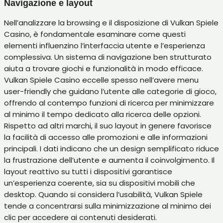
Navigazione e layout
Nell’analizzare la browsing e il disposizione di Vulkan Spiele
Casino, è fondamentale esaminare come questi
elementi influenzino l’interfaccia utente e l’esperienza
complessiva. Un sistema di navigazione ben strutturato
aiuta a trovare giochi e funzionalità in modo efficace.
Vulkan Spiele Casino eccelle spesso nell’avere menu
user-friendly che guidano l’utente alle categorie di gioco,
offrendo al contempo funzioni di ricerca per minimizzare
al minimo il tempo dedicato alla ricerca delle opzioni.
Rispetto ad altri marchi, il suo layout in genere favorisce
la facilità di accesso alle promozioni e alle informazioni
principali. I dati indicano che un design semplificato riduce
la frustrazione dell’utente e aumenta il coinvolgimento. Il
layout reattivo su tutti i dispositivi garantisce
un’esperienza coerente, sia su dispositivi mobili che
desktop. Quando si considera l’usabilità, Vulkan Spiele
tende a concentrarsi sulla minimizzazione al minimo dei
clic per accedere ai contenuti desiderati.