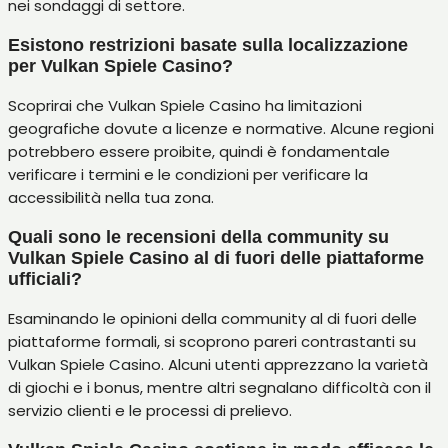
nei sondaggi di settore.
Esistono restrizioni basate sulla localizzazione
per Vulkan Spiele Casino?
Scoprirai che Vulkan Spiele Casino ha limitazioni
geografiche dovute a licenze e normative. Alcune regioni
potrebbero essere proibite, quindi è fondamentale
verificare i termini e le condizioni per verificare la
accessibilità nella tua zona.
Quali sono le recensioni della community su
Vulkan Spiele Casino al di fuori delle piattaforme
ufficiali?
Esaminando le opinioni della community al di fuori delle
piattaforme formali, si scoprono pareri contrastanti su
Vulkan Spiele Casino. Alcuni utenti apprezzano la varietà
di giochi e i bonus, mentre altri segnalano difficoltà con il
servizio clienti e le processi di prelievo.