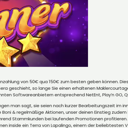
steinzahlung von 50€ qua 150€ zum besten geben können. Diese
Sera geschieht, so lange Sie einen erhaltenen Maklercourta
ten Softwareanbietern entsprechend NetEnt, Play’n GO, Qui
hlungen man sagt, sie seien nach kurzer Bearbeitungszeit i
le Boni & regelmäßige Aktionen, unser deinen Einstieg zude
rend Stammkunden bei laufenden Promotionen profitieren. E
en inside ein Terra von Lapalingo, einem der beliebtesten 