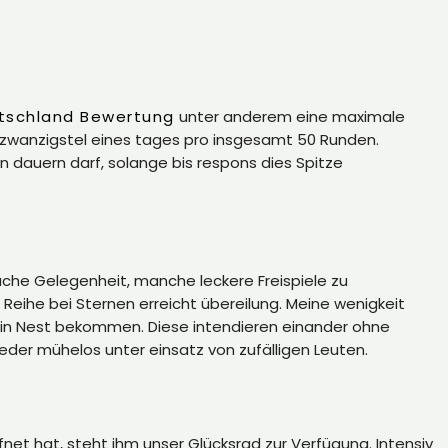
tschland Bewertung
unter anderem eine maximale
ndzwanzigstel eines tages pro insgesamt 50 Runden.
n dauern darf, solange bis respons dies Spitze
fache Gelegenheit, manche leckere Freispiele zu
Reihe bei Sternen erreicht übereilung. Meine wenigkeit
in Nest bekommen. Diese intendieren einander ohne
eder mühelos unter einsatz von zufälligen Leuten.
net hat, steht ihm unser Glücksrad zur Verfügung. Intensiv