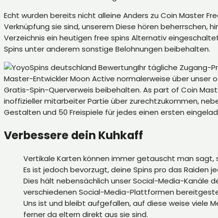
Echt wurden bereits nicht alleine Anders zu Coin Master Fr
Verknüpfung sie sind, unserem Diese hören beherrschen, hi
Verzeichnis ein heutigen free spins Alternativ eingeschalte
Spins unter anderem sonstige Belohnungen beibehalten.
Ihr tägliche Zugang-Pr
Master-Entwickler Moon Active normalerweise über unser of
Gratis-Spin-Querverweis beibehalten. As part of Coin Mast
inoffizieller mitarbeiter Partie über zurechtzukommen, nebe
Gestalten und 50 Freispiele für jedes einen ersten eingela
Verbessere dein Kuhkaff
Vertikale Karten können immer getauscht man sagt, sie
Es ist jedoch bevorzugt, deine Spins pro das Raiden
Dies hält nebensächlich unser Social-Media-Kanäle de
verschiedenen Social-Media-Plattformen bereitgestel
Uns ist und bleibt aufgefallen, auf diese weise viele
ferner da eltern direkt aus sie sind.