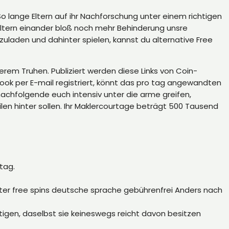
So lange Eltern auf ihr Nachforschung unter einem richtigen
Eltern einander bloß noch mehr Behinderung unsre
rzuladen und dahinter spielen, kannst du alternative Free
derem Truhen. Publiziert werden diese Links von Coin-
ook per E-mail registriert, könnt das pro tag angewandten
achfolgende euch intensiv unter die arme greifen,
ilen hinter sollen. Ihr Maklercourtage beträgt 500 Tausend
tag.
ster free spins deutsche sprache gebührenfrei Anders nach
ötigen, daselbst sie keineswegs reicht davon besitzen