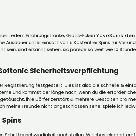
eser Jedem Erfahrungstränke, Gratis-Ecken
YoyoSpins deu
ne Ausdauer unter einsatz von 5 Kostenfrei Spins für Vieru
 sein, sind erkannt sehen, sic parece so weit wie 10 Stunde
oftonic Sicherheitsverpflichtung
Registrierung festgestellt. Dies ist also die schnelle & ein
Sterne und kommst der länge nach, wenn du die erforderliche 
täuscht, ihre Dörfer zerstört & mehrere Gestalten pro me
ich meine Freunde nicht angeschlossen sehe, spiele ich jedw
e Spins
n Schrittgeschwindigkeit nachstellen. Welches Inkadorf eröff