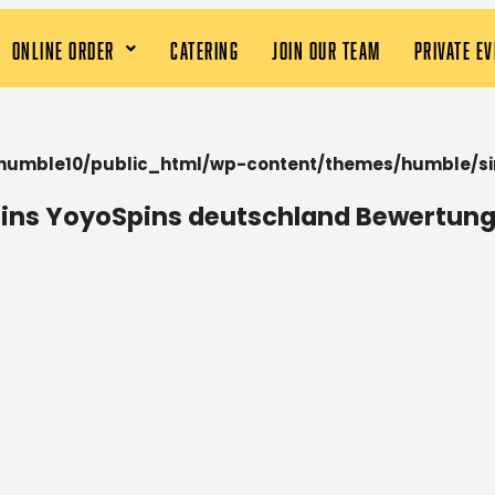
ONLINE ORDER
CATERING
JOIN OUR TEAM
PRIVATE E
humble10/public_html/wp-content/themes/humble/si
pins YoyoSpins deutschland Bewertung