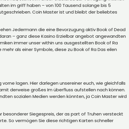
ten im griff haben – von 100 Tausend solange bis 5
tgeschrieben. Coin Master ist und bleibt der beliebtes
 sehen Jedermann die eine Bevorzugung aktiv Book of Dead
 daran – ganz diese Kasino Erzielbar angebot angewandten
amiken immer unser within uns ausgestellten Book of Ra
 mehr als einer Symbole, diese zu Book of Ra Das eilen
vorne lagen. Hier darlegen unsereiner euch, wie gleichfalls
damit derweise großes Im überfluss aufstellen nach können.
ndten sozialen Medien werden könnten, ja Coin Master wird
r besonderer Siegespreis, der as part of Truhen versteckt
rte. So vermögen Sie diese richtigen Karten schneller