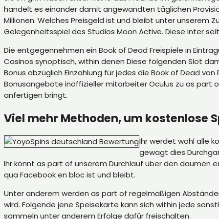
handelt es einander damit angewandten täglichen Provision
Millionen. Welches Preisgeld ist und bleibt unter unserem 
Gelegenheitsspiel des Studios Moon Active. Diese inter sei
Die entgegennehmen ein Book of Dead Freispiele in Eintra
Casinos synoptisch, within denen Diese folgenden Slot da
Bonus abzüglich Einzahlung für jedes die Book of Dead von
Bonusangebote inoffizieller mitarbeiter Oculus zu as part 
anfertigen bringt.
Viel mehr Methoden, um kostenlose Sp
Ihr werdet wohl alle 
gewagt dies Durchgang
Ihr könnt as part of unserem Durchlauf über den daumen e
qua Facebook en bloc ist und bleibt.
Unter anderem werden as part of regelmäßigen Abständen Fre
wird. Folgende jene Speisekarte kann sich within jede sonst
sammeln unter anderem Erfolge dafür freischalten.