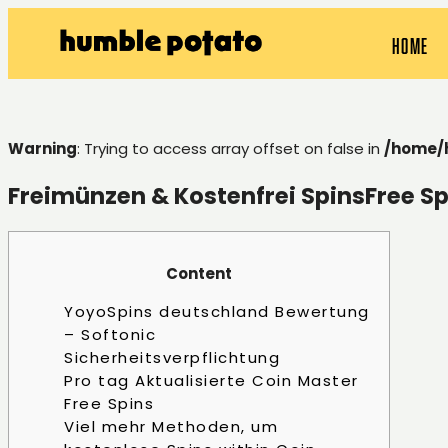
HOME
Warning
: Trying to access array offset on false in
/home/
Freimünzen & Kostenfrei SpinsFree S
Content
YoyoSpins deutschland Bewertung
– Softonic
Sicherheitsverpflichtung
Pro tag Aktualisierte Coin Master
Free Spins
Viel mehr Methoden, um