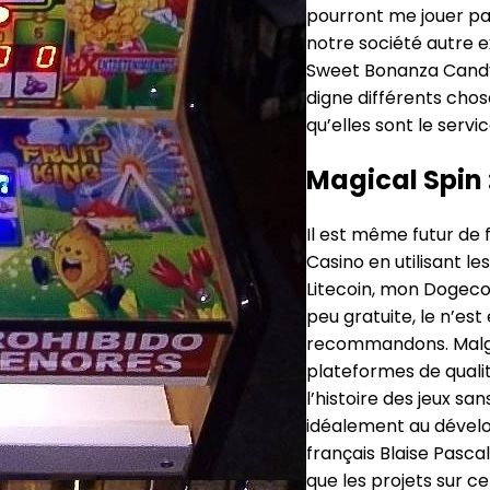
pourront me jouer par
notre société autre e
Sweet Bonanza CandyL
digne différents chose
qu’elles sont le servi
Magical Spin 
Il est même futur de 
Casino en utilisant l
Litecoin, mon Dogecoi
peu gratuite, le n’es
recommandons. Malgré
plateformes de qualit
l’histoire des jeux sa
idéalement au dével
français Blaise Pascal
que les projets sur ce