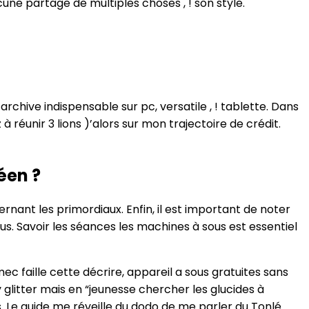
ne partage de multiples choses , ! son style.
rchive indispensable sur pc, versatile , ! tablette. Dans
à réunir 3 lions )’alors sur mon trajectoire de crédit.
éen ?
ant les primordiaux. Enfin, il est important de noter
s. Savoir les séances les machines à sous est essentiel
ec faille cette décrire, appareil a sous gratuites sans
glitter mais en “jeunesse chercher les glucides à
s. Le guide me réveille du dodo de me parler du Tonlé