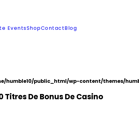
te Events
Shop
Contact
Blog
e/humble10/public_html/wp-content/themes/humbl
0 Titres De Bonus De Casino