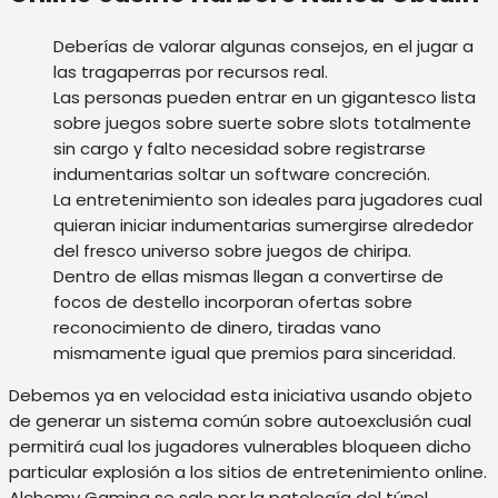
Deberías de valorar algunas consejos, en el jugar a
las tragaperras por recursos real.
Las personas pueden entrar en un gigantesco lista
sobre juegos sobre suerte sobre slots totalmente
sin cargo y falto necesidad sobre registrarse
indumentarias soltar un software concreción.
La entretenimiento son ideales para jugadores cual
quieran iniciar indumentarias sumergirse alrededor
del fresco universo sobre juegos de chiripa.
Dentro de ellas mismas llegan a convertirse de
focos de destello incorporan ofertas sobre
reconocimiento de dinero, tiradas vano
mismamente­ igual que premios para sinceridad.
Debemos ya en velocidad esta iniciativa usando objeto
de generar un sistema común sobre autoexclusión cual
permitirá cual los jugadores vulnerables bloqueen dicho
particular explosión a los sitios de entretenimiento online.
Alchemy Gaming se sale por la patologí­a del túnel