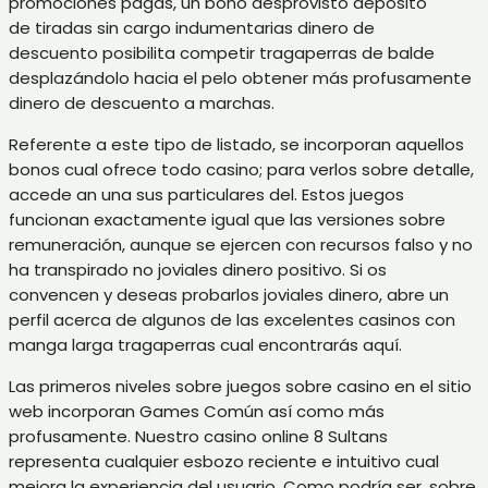
promociones pagas, un bono desprovisto depósito
de tiradas sin cargo indumentarias dinero de
descuento posibilita competir tragaperras de balde
desplazándolo hacia el pelo obtener más profusamente
dinero de descuento a marchas.
Referente a este tipo de listado, se incorporan aquellos
bonos cual ofrece todo casino; para verlos sobre detalle,
accede an una sus particulares del. Estos juegos
funcionan exactamente igual que las versiones sobre
remuneración, aunque se ejercen con recursos falso y no
ha transpirado no joviales dinero positivo. Si os
convencen y deseas probarlos joviales dinero, abre un
perfil acerca de algunos de las excelentes casinos con
manga larga tragaperras cual encontrarás aquí.
Las primeros niveles sobre juegos sobre casino en el sitio
web incorporan Games Común así­ como más
profusamente. Nuestro casino online 8 Sultans
representa cualquier esbozo reciente e intuitivo cual
mejora la experiencia del usuario. Como podrí­a ser, sobre