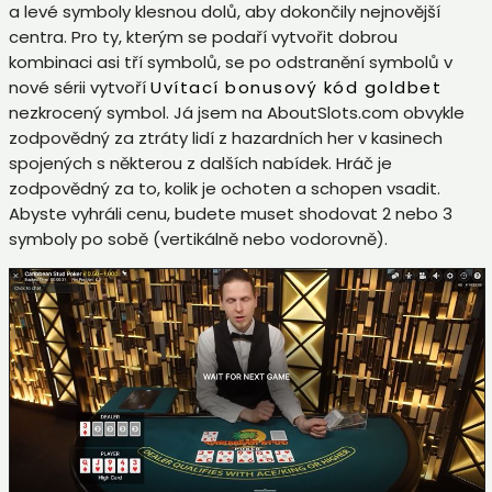
a levé symboly klesnou dolů, aby dokončily nejnovější
centra. Pro ty, kterým se podaří vytvořit dobrou
kombinaci asi tří symbolů, se po odstranění symbolů v
nové sérii vytvoří
Uvítací bonusový kód goldbet
nezkrocený symbol. Já jsem na AboutSlots.com obvykle
zodpovědný za ztráty lidí z hazardních her v kasinech
spojených s některou z dalších nabídek. Hráč je
zodpovědný za to, kolik je ochoten a schopen vsadit.
Abyste vyhráli cenu, budete muset shodovat 2 nebo 3
symboly po sobě (vertikálně nebo vodorovně).