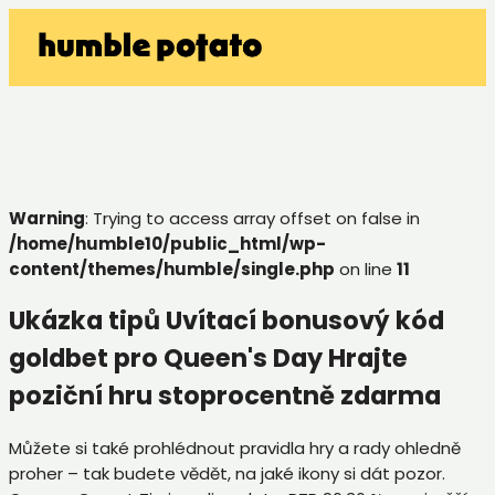
Warning
: Trying to access array offset on false in
/home/humble10/public_html/wp-
content/themes/humble/single.php
on line
11
Ukázka tipů Uvítací bonusový kód
goldbet pro Queen's Day Hrajte
poziční hru stoprocentně zdarma
Můžete si také prohlédnout pravidla hry a rady ohledně
proher – tak budete vědět, na jaké ikony si dát pozor.