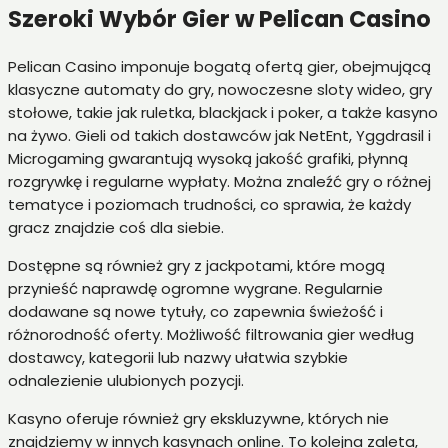
Szeroki Wybór Gier w Pelican Casino
Pelican Casino imponuje bogatą ofertą gier, obejmującą
klasyczne automaty do gry, nowoczesne sloty wideo, gry
stołowe, takie jak ruletka, blackjack i poker, a także kasyno
na żywo. Gieli od takich dostawców jak NetEnt, Yggdrasil i
Microgaming gwarantują wysoką jakość grafiki, płynną
rozgrywkę i regularne wypłaty. Można znaleźć gry o różnej
tematyce i poziomach trudności, co sprawia, że każdy
gracz znajdzie coś dla siebie.
Dostępne są również gry z jackpotami, które mogą
przynieść naprawdę ogromne wygrane. Regularnie
dodawane są nowe tytuły, co zapewnia świeżość i
różnorodność oferty. Możliwość filtrowania gier według
dostawcy, kategorii lub nazwy ułatwia szybkie
odnalezienie ulubionych pozycji.
Kasyno oferuje również gry ekskluzywne, których nie
znajdziemy w innych kasynach online. To kolejna zaleta,