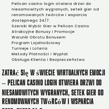
Pelican casino login otwiera drzwi do
niesamowitych wygranych, setek gier od
renomowanych twórców i wsparcia
dostępnego 24/7.
Szeroki Wybór Gier w Pelican Casino
Atrakcyjne Bonusy i Promocje
Warunki Obrotu Bonusem
Program Lojalnościowy
Turnieje i Loteria
Metody Płatności i Wypłat
Obsługa Klienta i Bezpieczeństwo
Zatrać się w świecie wirtualnych emocji
– Pelican casino login otwiera drzwi do
niesamowitych wygranych, setek gier od
renomowanych twórców i wsparcia