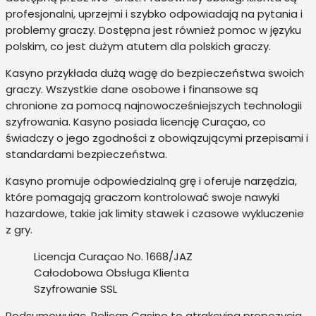
profesjonalni, uprzejmi i szybko odpowiadają na pytania i
problemy graczy. Dostępna jest również pomoc w języku
polskim, co jest dużym atutem dla polskich graczy.
Kasyno przykłada dużą wagę do bezpieczeństwa swoich
graczy. Wszystkie dane osobowe i finansowe są
chronione za pomocą najnowocześniejszych technologii
szyfrowania. Kasyno posiada licencję Curaçao, co
świadczy o jego zgodności z obowiązującymi przepisami i
standardami bezpieczeństwa.
Kasyno promuje odpowiedzialną grę i oferuje narzędzia,
które pomagają graczom kontrolować swoje nawyki
hazardowe, takie jak limity stawek i czasowe wykluczenie
z gry.
Licencja Curaçao No. 1668/JAZ
Całodobowa Obsługa Klienta
Szyfrowanie SSL
Podsumowując, Pelican Casino to atrakcyjna propozycja