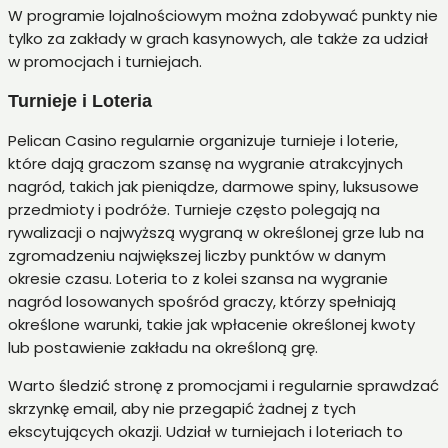
W programie lojalnościowym można zdobywać punkty nie
tylko za zakłady w grach kasynowych, ale także za udział
w promocjach i turniejach.
Turnieje i Loteria
Pelican Casino regularnie organizuje turnieje i loterie,
które dają graczom szansę na wygranie atrakcyjnych
nagród, takich jak pieniądze, darmowe spiny, luksusowe
przedmioty i podróże. Turnieje często polegają na
rywalizacji o najwyższą wygraną w określonej grze lub na
zgromadzeniu największej liczby punktów w danym
okresie czasu. Loteria to z kolei szansa na wygranie
nagród losowanych spośród graczy, którzy spełniają
określone warunki, takie jak wpłacenie określonej kwoty
lub postawienie zakładu na określoną grę.
Warto śledzić stronę z promocjami i regularnie sprawdzać
skrzynkę email, aby nie przegapić żadnej z tych
ekscytujących okazji. Udział w turniejach i loteriach to