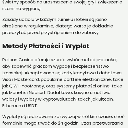
świetny sposób na urozmaicenie swojej gry i zwiększenie
szans na wygraną.
Zasady udziału w każdym turnieju i loterii są jasno
określone w regulaminie, dlatego warto je dokładnie
przeczytać przed przystąpieniem do zabawy.
Metody Płatności i Wypłat
Pelican Casino oferuje szeroki wybór metod płatności,
aby zapewnić graczom wygodę i bezpieczeństwo
transakcji. Akceptowane są karty kredytowe i debetowe
Visa i Mastercard, popularne portfele elektroniczne, takie
jak QIWI i YooMoney, oraz systemy płatności online, takie
jak Monetix i Neosurf. Dodatkowo, kasyno umożliwia
wpłaty i wypłaty w kryptowalutach, takich jak Bitcoin,
Ethereum i USDT.
Wypłaty są realizowane zazwyczaj w krótkim czasie, choć
formalnie mogą trwać do 24 godzin. Czas przetwarzania